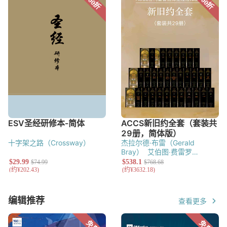
（Richard Hess）
贝克
蒙（Raymond Brown）
柯德
（Bruce Milne）
威尔克
（David W. Baker）
温汉
纳（Derek Kidner）
费尔
（Michael Wilcock）
格林
（Gordon J. Wenham）
亚历
（Bob Fyall）
弗斯（David
（Michael Green）
殷格里
山大（T. Desmond
G. Firth）
莱特（Christopher
（Donald English）
Alexander）
华奇（Bruce K.
J. H. Wright）
亚金森
Waltke）
卡洛德（G. Lloyd
（David Atkinson）
包德雯
Carr）
（Joyce G. Baldwin）
韦伯
（Barry Webb）
普瑞尔
（David Prior）
罗丝玛莉‧尼
克逊（Rosemary A. Nixon）
提伯 （Derek J. Tidball）
彼
得‧亚当（Peter Adam）
布里
杰（Gordon Bridger）
格莱德
希尔（Tom Gledhill）
十字架之路（Crossway）
杰拉尔德·布雷（Gerald
Bray）
艾伯图‧费雷罗
（Alberto Ferreiro）
托马斯‧
奥登（Thomas C. Oden）
黄
锡木
黄嘉樑
弗朗西斯‧马丁
（Francis Martin）
黄凤仪
塞
韦尔‧沃伊库 (Sever J. Voicu)
编辑推荐
查看更多
（主编）
彼得‧郭尔迪（Peter
Gorday）
约瑟‧林哈德
（Joseph T. Lienhard）
肯尼