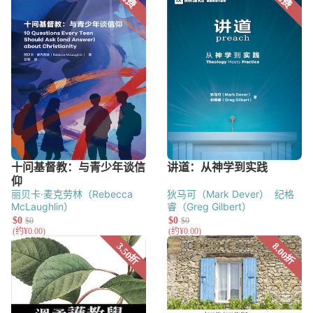
思‧史蒂文森（Kenneth
Stevenson）
迈克尔‧格拉普
（Michael Glerup）
马可‧爱
德华斯（Mark J. Edwards）
马可·谢雷登（Mark
Sheridan）
安德鲁·劳斯
（Andrew Louth）
埃里克‧希
恩（Erik M. Heen）
菲利普‧克
雷 （Philip D. W. Krey）
史蒂
文‧麦金尼恩（Steven A.
McKinion）
马可‧艾略特
（Mark W. Elliott）
迪恩·温特
（Dean O. Wenthe）（主
编）
约珥·埃洛斯基（Joel C.
Elowsky）
吴国杰
曼尼奥‧西
丽贝卡·麦克劳林（Rebecca
狄马可（Mark Dever）
纪格
蒙尼特（Manlio Simonetti）
McLaughlin）
睿（Greg Gilbert）
马可‧康提（Marco Conti）
约
翰‧R‧弗兰克（John R.
Franke）
小贾斯特（Arthur
A. Just Jr.）
克理斯托弗‧霍尔
（Christopher A. Hall）
罗伯
特‧赖特（J. Robert Wright）
克雷格‧布莱辛（Craig A.
Blaising）
卡门‧哈丁
（Carmen S. Hardin）
威廉·