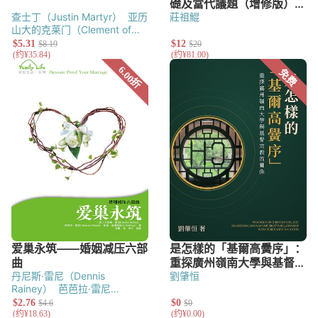
查士丁（Justin Martyr）
亚历
莊祖鯤
山大的克莱门（Clement of
Alexandria）
塔提安
（Tatian）
德尔图良
（Tertullian）
奥利金
（Origen）
奥古斯丁
（Augustine of Hippo）
丹尼斯·雷尼（Dennis
劉肇恒
Rainey）
芭芭拉·雷尼
（Barbara Rainey）
鲍伯·迪
摩西（Bob DeMoss）