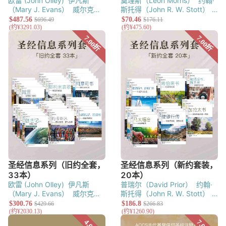
欧雷 (John Olley)
伊凡斯
莫理斯（Leon Morris）
约翰·
（Mary J. Evans）
威尔克
斯托得（John R. W. Stott）
（Michael Wilcock）
普瑞尔
顾韦恩（Wayne Grudem）
柯
（David Prior）
约翰·斯托得
鲁斯（Colin G. Kruse）
格林
（John R. W. Stott）
保罗·巴
（Michael Green）
马歇尔
尼特（Paul Barnett）
莫德
（I. Howard Marshall）
赖特
（Alec Motyer）
华勒斯
（N. T. Wright）
富克斯
（Ronald S. Wallace）
布瑞
（Francis Foulkes）
高雅伦
蒙（Raymond Brown）
柯德
（Alan Cole）
古特立
纳（Derek Kidner）
费尔
（Donald Guthrie）
穆尔
（Bob Fyall）
弗斯（David
（Douglas J. Moo）
法兰士
G. Firth）
莱特（Christopher
（R. T. France）
马挺
J. H. Wright）
亚金森
（Ralph P. Martin）
史尔曼
（David Atkinson）
包德雯
（Martin Selman）
魏茲曼
（Joyce G. Baldwin）
韦伯
（D. J. Wiseman）
柯德纳
（Barry Webb）
米尔恩
（Derek Kidner）
包德雯
（Bruce Milne）
罗丝玛莉‧尼
（Joyce G. Baldwin）
汤普森
克逊（Rosemary A. Nixon）
（J. A. Thompson）
伊顿
提伯 （Derek J. Tidball）
彼
（Michael A. Eaton）
泰勒
得‧亚当（Peter Adam）
格林
（John B. Taylor）
赫伯特
（Michael Green）
殷格里
（David Allen Hubbard）
莫
欧雷 (John Olley)
伊凡斯
普瑞尔（David Prior）
约翰·
（Donald English）
布里杰
德（Alec Motyer）
昆达
（Mary J. Evans）
威尔克
斯托得（John R. W. Stott）
（Gordon Bridger）
格莱德希
（Arthur E. Cundall）
哈里逊
（Michael Wilcock）
莫德
保罗·巴尼特（Paul Barnett）
尔（Tom Gledhill）
（R. K. Harrison）
安德生
（Alec Motyer）
华勒斯
布瑞蒙（Raymond Brown）
（Francis I. Andersen）
希斯
（Ronald S. Wallace）
布瑞
莫德（Alec Motyer）
米尔恩