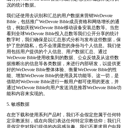
况的统计数据。
我们还使用去识别和汇总的用户数据来营销WeDevote
Bible，包括推广WeDevote Bible成员资格和网络增长的通
信，例如庆祝WeDevote Bible移动设备安装总数等。当您
看到全球WeDevote Bible投入总数等我们公开分享的统计
数字时，我们确保是以汇总形式分析与发布这些数据，保
护了您的隐私，也不会泄露您的身份与个人信息。我们使
用包括用户提供的个人信息、用户数据汇总、通过
WeDevote Bible使用收集到的数据、公众反馈及从这些数
据推断出的信息等各类数据，来进行内部研发，以提供更
好的WeDevote Bible整体体验、衡量WeDevote Bible的性
能、增加WeDevote Bible的使用及其功能等。这一切，是
借助对WeDevote Bible进行一般用户都可使用的更改，并
通过WeDevote Bible向用户发送消息推荐WeDevote Bible功
能和内容来实现的。
5. 敏感数据
在您下载和使用系列产品时，我们不会假定您属于任何特
定宗教派别，或在向我们表达任何特定宗教信仰；我们只
是假定您对我们提供的内容感兴趣。我们不要求用户向我