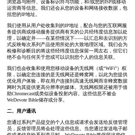
浏览器与附件、设备标识符与功能，和/或您的ISP或移动
运营商等信息。我们还会从您的设备和网络接收数据，包
括您的IP地址。
我们使用从用户处收集到的IP地址，配合与您的互联网服
务提供商或移动服务提供商有关的公共经纬度信息加以处
理，以确定并——在某些情况下——以汇总和去识别的方
式反映每次系列产品使用所处的大致地理区域。我们会为
检修和诊断目的将这些经纬度信息保留一周左右，但它们
绝不会与任何关于您或可以识别您个人的信息关联。
我们也会收集和使用您移动设备的无线网（或“WiFi”）权
限，以确定您连接的是无线网还是蜂窝网，以此为您提供
优化用户体验，即在用户连接到高速无线网而非蜂窝数据
网时为其提供更高分辨率的媒体。无线网权限还被用于借
助Chromecast或类似设备投射内容。这些信息不被会
WeDevote Bible储存或分享。
二、用户通讯
您通过系列产品提交的个人信息或请求会发送给反馈管理
员，反馈管理员将会处理这些信息。当您通过发送电子邮
件或者信息给系列产品时，WeDevote Bible将保留这些信