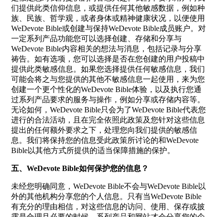
们提供此类信仰信息，或提供任何其他敏感数据，例如种
族、民族、哲学观，或者身体或精神健康状况，以便使用
WeDevote Bible或创建与保持WeDevote Bible成员账户。对
一定系列产品功能您可以选择创建、存储和分享与
WeDevote Bible内容相关的想法与消息，包括记录与分享
祷告。如有选项，您可以选择是否在您创建的用户投稿中
提供此类敏感信息。如果您选择提供任何敏感信息，我们
可能会将之与您提供的其他不敏感信息一起使用，来为您
创建一个更个性化的WeDevote Bible体验，以及执行您通
过系列产品要求的服务与操作，例如分享或存储内容等。
无论如何，WeDevote Bible只会为了WeDevote Bible代表您
进行的合法活动，且在完全依照此政策及您针对这些信息
提出的任何额外要求之下，处理您向我们提供的敏感信
息。我们将保持您的信息受此政策所讨论的和WeDevote
Bible以其他方式所提供的适当保障措施的保护。
五、WeDevote Bible如何保护您的信息？
未经您明确同意，WeDevote Bible不会与WeDevote Bible以
外的其他机构分享您的个人信息。只有当WeDevote Bible
有充分的理由相信，对这些信息的访问、使用、保存或披
露是合理且必要的时候，系列产品和网站才会分享您的个