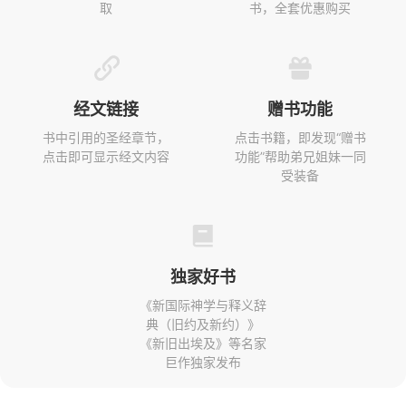
取
书，全套优惠购买
经文链接
赠书功能
书中引用的圣经章节，
点击书籍，即发现“赠书
点击即可显示经文内容
功能”帮助弟兄姐妹一同
受装备
独家好书
《新国际神学与释义辞
典（旧约及新约）》
《新旧出埃及》等名家
巨作独家发布