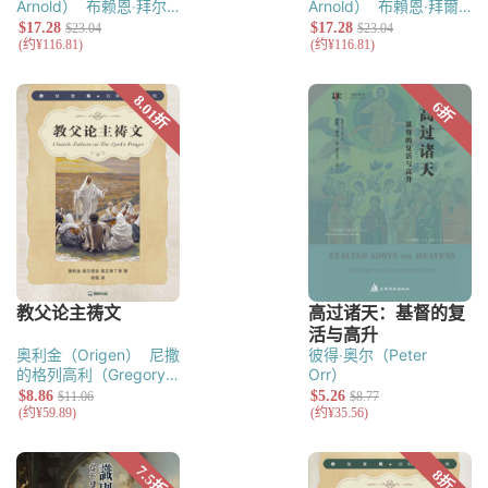
Arnold）
布赖恩‧拜尔
Arnold）
布賴恩‧拜爾
（Bryan E. Beyer）
（Bryan E. Beyer）
奥利金（Origen）
尼撒
彼得‧奥尔（Peter
的格列高利（Gregory
Orr）
of Nyssa）
认信者马克
西姆（Maximus the
Confessor）
德尔图良
（Tertullian）
西普里
安（Thascius Caecilius