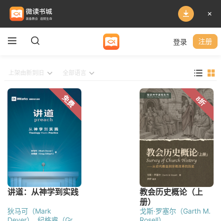
登录
注册
狄马可（Mark
戈斯·罗塞尔（Garth M.
Dever）
纪格睿（Greg
Rosell）