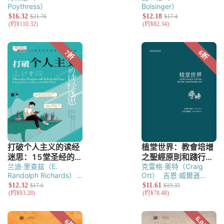
Poythress）
Bolsinger）
兰迪·里查兹（E.
克雷格·奥特（Craig
Randolph Richards）
Ott）
吉恩·威爾遜
里奇·詹姆斯（Richard
（Gene Wilson）
James）