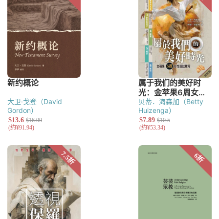
大卫·戈登（David
贝蒂．海森加（Betty
Gordon）
Huizenga）