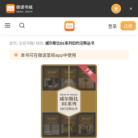
登录
注册
首页
/
全部书籍
/
释经
/
威尔斯比BE系列旧约注释丛书
本书可在微读圣经app中使用
7 折