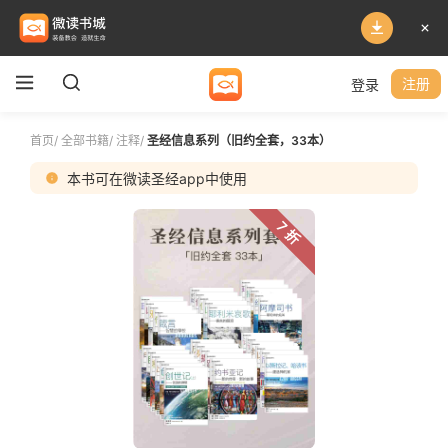
登录
注册
首页
/
全部书籍
/
注释
/
圣经信息系列（旧约全套，33本）
本书可在微读圣经app中使用
7 折