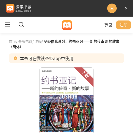
登录
注册
首页
/
全部书籍
/
注释
/
圣经信息系列：约书亚记——新的传奇‧新的故事
（简体）
本书可在微读圣经app中使用
7 折