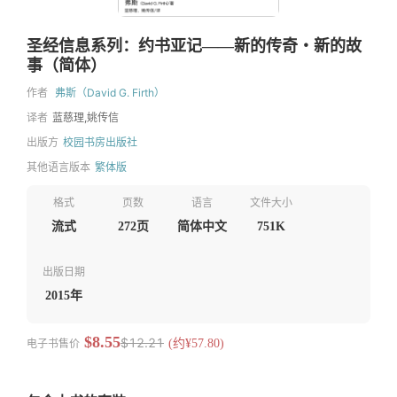
圣经信息系列：约书亚记——新的传奇‧新的故
事（简体）
作者
弗斯（David G. Firth）
译者
蓝慈理,姚传信
出版方
校园书房出版社
其他语言版本
繁体版
格式
页数
语言
文件大小
流式
272页
简体中文
751K
出版日期
2015年
$8.55
$12.21
电子书售价
(约¥57.80)