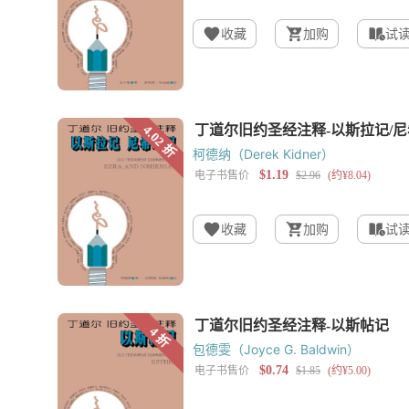
收藏
加购
试
柯德纳（Derek Kidner）
收藏
加购
试
包德雯（Joyce G. Baldwin）