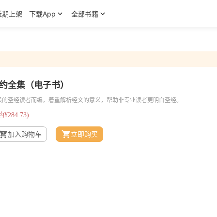
近期上架
下载App
全部书籍
旧约全集（电子书）
般的圣经读者而编，着重解析经文的意义，帮助非专业读者更明白圣经。
约¥284.73)
加入购物车
立即购买