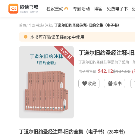
独家重磅
专题活动
博客
免费电子书
首页
/
全部书籍
/
注释
/
丁道尔旧约圣经注释-旧约全集（电子书）
本书可在微读圣经app中使用
4.02 折
丁道尔旧约圣经注释-
丁道尔旧约圣经注释是为了帮助一
$42.12
$104.90
电子书售价
(
收藏
赠书
丁道尔旧约圣经注释-旧约全集（电子书）
(28本书)