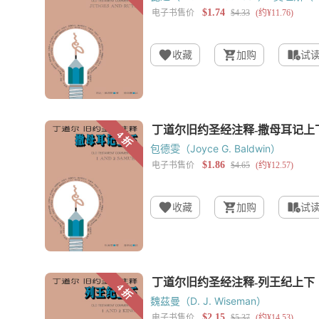
收藏
加购
试
包德雯（Joyce G. Baldwin）
收藏
加购
试
魏茲曼（D. J. Wiseman）