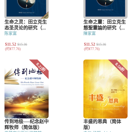
陈家富
陳家富