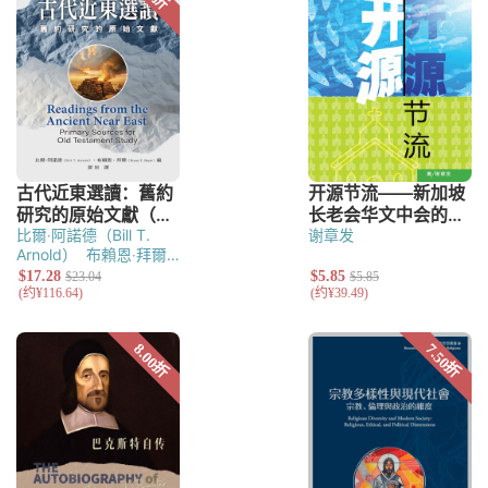
比爾‧阿諾德（Bill T.
谢章发
Arnold）
布賴恩‧拜爾
（Bryan E. Beyer）