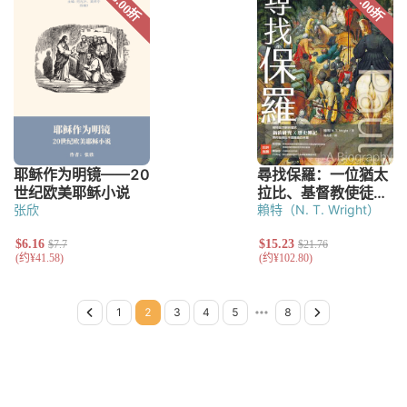
张欣
賴特（N. T. Wright）
Previous Page
Page 1
Page 2
Page 3
Page 4
Page 5
Page 6
Page 