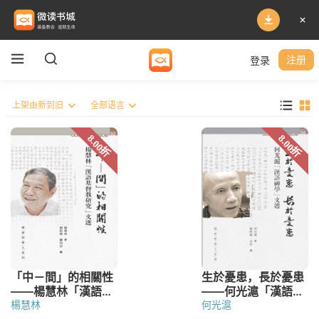
登录
注册
楊慧林
何光滬