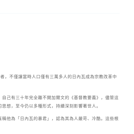
革者，不僅讓當時人口僅有三萬多人的日內瓦成為宗教改革中
，自己有三十年完全離不開加爾文的《基督教要義》，儘管這
的思想，至今仍以多種形式，持續深刻影響著世人。
直稱他為「日內瓦的暴君」，認為其為人嚴苛、冷酷。這些根