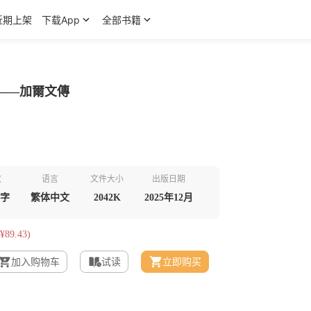
近期上架
下载App
全部书籍
——加爾文傳
数
语言
文件大小
出版日期
千字
繁体中文
2042K
2025年12月
¥89.43)
加入购物车
试读
立即购买