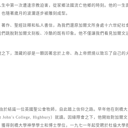
人生中第一次遭逢宗教迫害，從家鄉法國流亡他鄉的時刻。他的一生
，也隨著歲月的波瀾逐步被雕刻成型。
、著作、聖經註釋和私人書信，為我們還原加爾文所身處十六世紀社
我們跳脫對加爾文刻板、冷酷的既有印象。他不僅讓我們看見加爾文
貌之下，潛藏的卻是一顆因著忠於上帝、為上帝燃燒以致忘了自己的
，由於結識一位英國聖公會牧師，自此踏上信仰之路。早年他在劍橋大學伊曼紐學院
hn’s College, Highbury）就讀。因緣際會之下，他開
，獲得劍橋大學神學學士和博士學位，一九七一年起受聘於杜倫大學