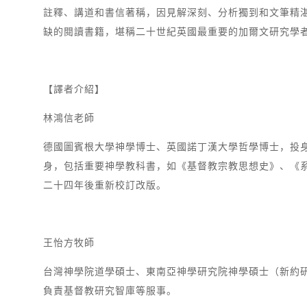
註釋、講道和書信著稱，因見解深刻、分析獨到和文筆精
缺的閱讀書籍，堪稱二十世紀英國最重要的加爾文研究學
【譯者介紹】
林鴻信老師
德國圖賓根大學神學博士、英國諾丁漢大學哲學博士，投
身，包括重要神學教科書，如《基督教宗教思想史》、《
二十四年後重新校訂改版。
王怡方牧師
台灣神學院道學碩士、東南亞神學研究院神學碩士（新約
負責基督教研究智庫等服事。