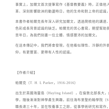
事實上，加爾文首次提筆寫作《基督教要義》時，正值他
革、深刻影響歐洲的動盪時日，他的生命和對上帝的認識
本書作者帕爾克長年深入研究加爾文，透過爬梳他的講道
色彩成長背景認識的缺乏。帕爾克的苦心書寫，期望幫助
苦年日，為我們刻畫一位立體、情感豐沛的加爾文。
在這本傳記中，我們將會發現，在他看似理性、冷靜的外
仰，有更豐富、更帶有人性的認識。
【作者介紹】
帕爾克（T. H. L Parker，1916-2016）
出生於英國海靈島（Hayling Island），在倫敦北部長大
學，隨後漸漸對神學產生興趣，前往海布里聖約翰學院（St Jo
職長達三十年，並在牧養事工之餘，從事學術研究和寫作