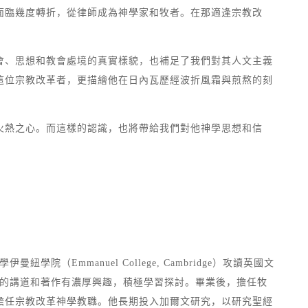
面臨幾度轉折，從律師成為神學家和牧者。在那適逢宗教改
會、思想和教會處境的真實樣貌，也補足了我們對其人文主義
這位宗教改革者，更描繪他在日內瓦歷經波折風霜與煎熬的刻
火熱之心。而這樣的認識，也將帶給我們對他神學思想和信
（Emmanuel College, Cambridge）攻讀英國文
始對加爾文的講道和著作有濃厚興趣，積極學習探討。畢業後，擔任牧
擔任宗教改革神學教職。他長期投入加爾文研究，以研究聖經