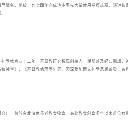
湛而聞名。他於一九七四年完成這本率先大量使用聖經註釋、講道和
者。
身神學教育三十二年，基督教研究智庫創始人，期盼普及經典閱讀、
系統神學》、《基督教倫理學》等。因深受加爾文神學思想啟發，曾經
研究），曾於台北濟南長老教會牧會，為此教會創會多年以來首位女