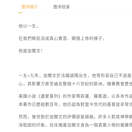
图书简介
图书目录
他以一生，
在我們眼前活成真心實意、跟隨上帝的樣子，
他是加爾文！
一五○九年，加爾文於法國諾陽出生，他常形容自己不過
心，其影響力甚至遍及整個十六世紀的歐洲，隨著教會歷
美國小說《遺愛基列》的作家瑪莉蓮．羅賓遜，以多本作
本著作已歷經數百年，他仍認為對當今世代的基督徒非常
然而，後世對於加爾文的評價卻是兩極。許多人對其神學
深柢固的印象，往往掩蓋加爾文身為一個真實人物的複雜