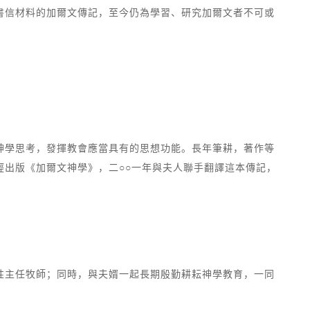
書信材料的加爾文傳記，至今仍為學習、研究加爾文者不可或
神學思考，發揮教會應當具有的思想功能。長年筆耕，著作等
出版《加爾文神學》，二○○一年與夫人聯手翻譯這本傳記，
性主任牧師；同時，與夫婿一起長期殷勤耕耘神學教育，一同