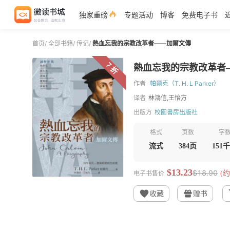
独家重磅
专题活动
博客
免费电子书
首页
/
全部书籍
/
传记
/
熱血忘我的宗教改革者——加爾文傳
7 折
熱血忘我的宗教改革者
作者
帕爾克（T. H. L Parker）
译者
林鴻信,王怡方
出版方
校園書房出版社
格式
页数
字
流式
384页
151
$13.23
$18.90
电子书售价
(约
收藏
赠书