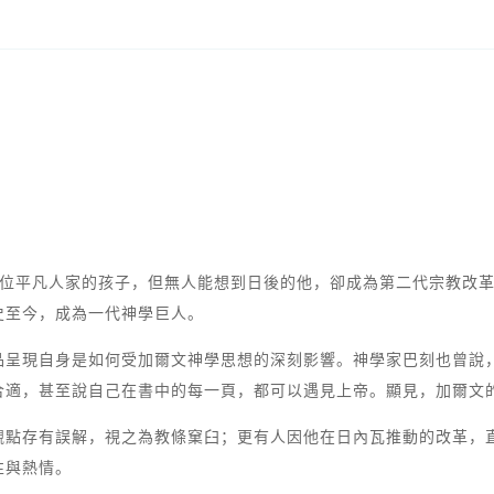
是位平凡人家的孩子，但無人能想到日後的他，卻成為第二代宗教改
史至今，成為一代神學巨人。
品呈現自身是如何受加爾文神學思想的深刻影響。神學家巴刻也曾說
合適，甚至說自己在書中的每一頁，都可以遇見上帝。顯見，加爾文
觀點存有誤解，視之為教條窠臼；更有人因他在日內瓦推動的改革，
性與熱情。