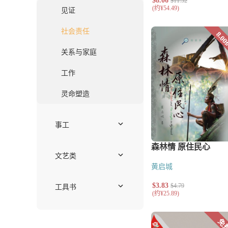
护教与文化研
伦理学
教牧神学
系统神学
历史神学
历史与传记
传记
主题研究
华人教会史
现当代
通史
宗教改革
中世纪
基督徒生活
见证
社会责任
黄启城
关系与家庭
工作
灵命塑造
事工
崇拜、音乐与