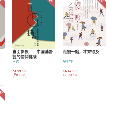
王俊
吳鯤生