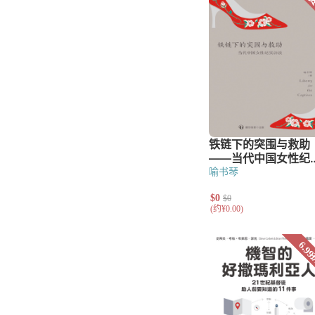
辅导
教会治理
讲道
基督教教育
小组与团契
门徒造就
福音布道
文艺类
儿童
青少年
诗歌
散文
喻书琴
小说
工具书
字典与词典