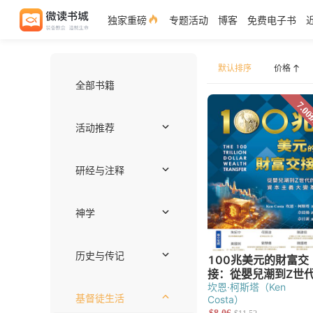
独家重磅
专题活动
博客
免费电子书
默认排序
全部书籍
价格
活动推荐
独家好书
作者推荐——约翰
注释书专区
编辑推荐
近期上架
免费电子书
套装优惠
研经与注释
注释
圣经语言
圣经神学
释经
综览
坎恩·柯斯塔（Ken
神学
Costa）
世界基督教与