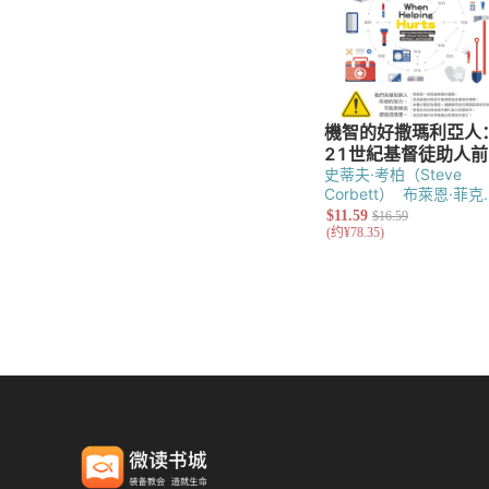
史蒂夫·考柏（Steve
Corbett）
布萊恩·菲克
（Brian Fikkert）