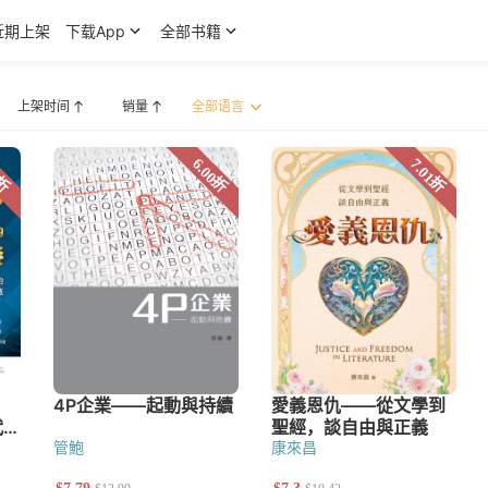
近期上架
下载App
全部书籍
上架时间
销量
·派博（John Piper）
管鮑
康來昌
宣教研究