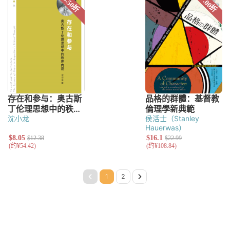
沈小龙
侯活士（Stanley
Hauerwas）
Page 1
Page 2
Next Page