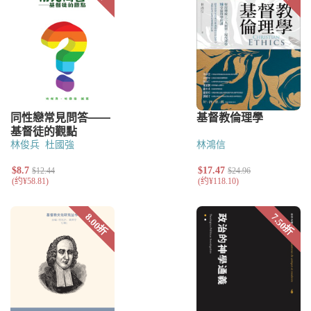
林俊兵
杜國強
林鴻信