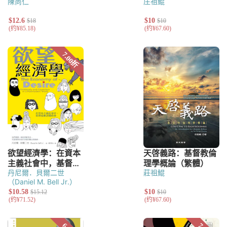
陳尚仁
庄祖鲲
丹尼爾．貝爾二世
莊祖鯤
（Daniel M. Bell Jr.）