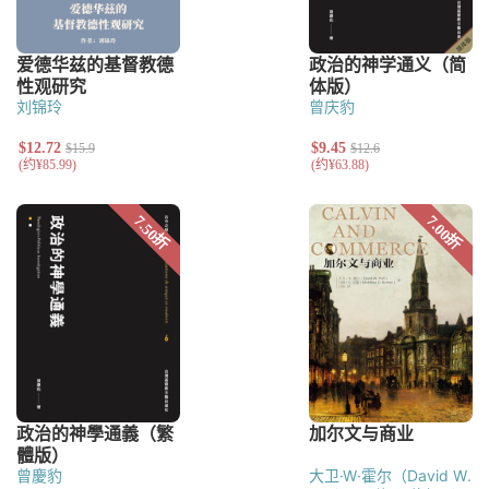
刘锦玲
曾庆豹
曾慶豹
大卫·W·霍尔（David W.