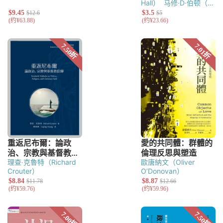
Hall）
马修·D·伯顿（
Matthew D. Burton）
理查‧克魯特（Richard
歐唐納文（Oliver
Crouter）
O’Donovan）