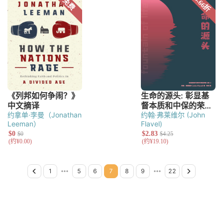
约拿单·李曼（Jonathan
约翰·弗莱维尔 (John
Leeman）
Flavel)
Previous Page
Page 1
Page 2
Page 3
Page 4
Page 5
Page 6
Page 