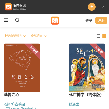
登录
注册
汤姆斯·古德温
魏连岳
（Thomas Goodwin）