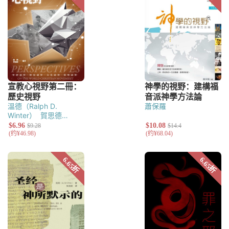
溫德（Ralph D.
蕭保羅
Winter）
賀思德
（Steven C.
Hawthorne）