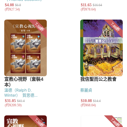
溫德（Ralph D.
蔡麗貞
Winter）
賀思德
（Steven C.
Hawthorne）