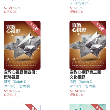
B. Ferguson）
溫德（Ralph D.
溫德（Ralph D.
Winter）
賀思德
Winter）
賀思德
（Steven C.
（Steven C.
Hawthorne）
Hawthorne）