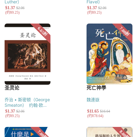
Luther）
Flavel）
乔治 • 斯密顿（George
魏連嶽
Smeaton）
约翰·欧文
（John Owen）