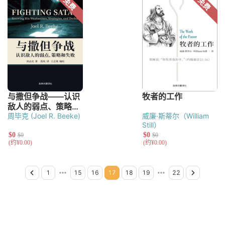
周毕克 (Joel R. Beeke)
威廉·斯蒂尔（William
Still）
Previous Page
Page 1
Page 2
Page 3
Page 4
Page 5
Page 6
Page 