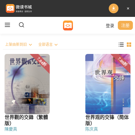
登录
注册
陳慶真
陈庆真