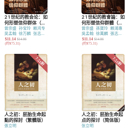
曾宗盛
孙宝玲
赖鸿专
曾宗盛
孫寶玲
賴鴻專
吴孟翰
徐万麟
张志伟
吳孟翰
徐萬麟
張志偉
（以撒．瓦历斯）
陈宽
（以撒．瓦歷斯）
陳寬
义
陈尚仁
蔡慈伦
林汶
義
陳尚仁
蔡慈倫
林汶
娟
娟
張立明
张立明