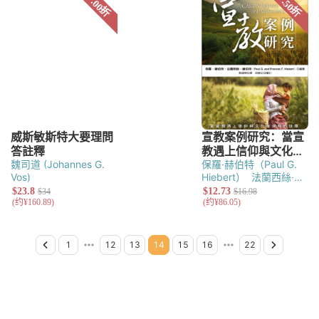
魏司道 (Johannes G.
保羅·赫伯特（Paul G.
Vos)
Hiebert）
法蘭西絲·赫
伯特（Frances F.
Hiebert）
Previous Page
Page 1
Page 2
Page 3
Page 4
Page 5
Page 6
Page 