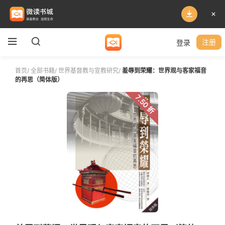
登录
注册
首页
/
全部书籍
/
世界基督教与宣教研究
/
羞辱到荣耀：世界观与客家福音
的再思（简体版）
7.50 折