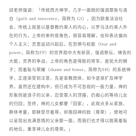
邱老师强调：「传统西方神学，几乎一面倒的强调罪咎与清
白（guilt and innocence，简称为 GI），因为欧美法治社
会，传统上就是以基督教约束人的内心，以罗马法约束人外
在的行为，上帝的审判官角色，很容易理解，信仰表达偏向
个人主义；灵恩运动兴起后，在恐惧与权能（fear and
power，简称为FP）的世界观中大有斩获，强调祭坛、祷告的
大能，灵界的争战，上帝的角色是得胜的将军、是犹大的狮
子；而羞耻与荣耀（shame and honor，简称为SH）的系统神
学，正逐渐受到注意，先是宣教团体，如今逐渐扩及神学
界，虽然还在建构中，但已成为不可忽视的一股力量，神的
形象则是浪子的父亲，忍受罪人的顶撞，仍痴心的等待儿女
的归回；至终，神的儿女都要『回家』，此观点多从家族、
群体考量，耶稣受尽羞辱，却挽回神的脸（尊荣），使祂可
以呈现出充满恩情的父亲那一面，而我们也才得以脱离羞耻
的地位，重享神儿女的尊荣。」