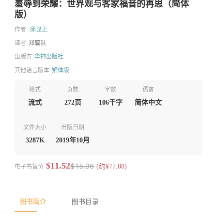
羞辱到荣耀：世界观与客家福音的再思（简体
版）
作者
邱显正
译者
郑毓淇
出版方
华神出版社
其他语言版本
繁体版
格式
页数
字数
语言
流式
272页
106千字
简体中文
文件大小
出版日期
3287K
2019年10月
$11.52
$15.36
电子书售价
(约¥77.88)
图书简介
图书目录