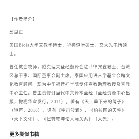
【作者简介】
邱显正
美国Biola大学宣教学博士，华神道学硕士，交大光电所硕
士。
曾任教会牧师，威克理夫圣经翻译会驻菲律宾宣教士、台湾
区总干事、国际董事会副主席，泰国应用语言学基金会跨文
化教育顾问。现为中华福音神学院专任宣教助理教授及宣教
中心主任。曾主责修订当代中文译本圣经（圣经资源中心出
版，橄榄华宣发行，2011），著有《天上垂下来的绳子》
（道声，2018），译有《宇宙波澜》、《柏拉图的天空》
（天下文化）、《扭转乾坤论人际关系》（大光）。
更多类似书籍