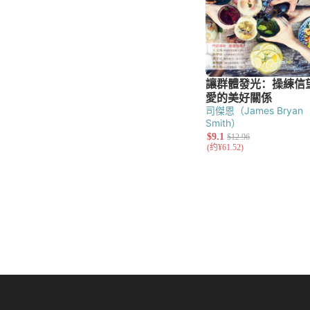
司傑恩（James Bryan
Smith）
Previous Page
Page 1
Pa