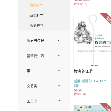
护教与文化研
伦理学
教牧神学
系统神学
历史神学
历史与传记
传记
主题研究
华人教会史
现当代
通史
宗教改革
中世纪
基督徒生活
见证
社会责任
威廉·斯蒂尔（William
关系与家庭
Still）
工作
灵命塑造
事工
崇拜、音乐与