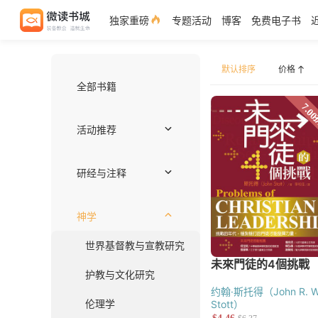
独家重磅
专题活动
博客
免费电子书
默认排序
全部书籍
价格
活动推荐
独家好书
作者推荐——约翰
注释书专区
编辑推荐
近期上架
免费电子书
套装优惠
研经与注释
注释
圣经语言
圣经神学
释经
综览
约翰·斯托得（John R. W
神学
Stott）
世界基督教与