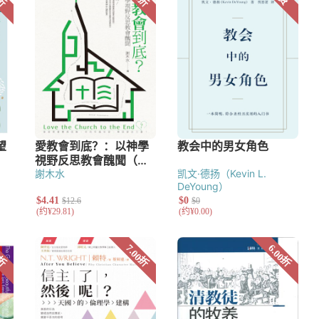
謝木水
凯文·德扬（Kevin L.
DeYoung）