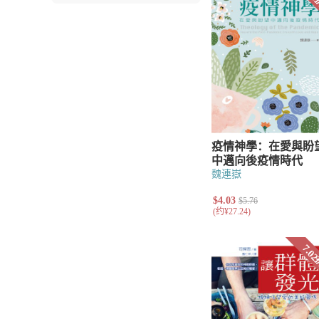
辅导
教会治理
讲道
基督教教育
小组与团契
门徒造就
福音布道
文艺类
儿童
青少年
诗歌
散文
魏連嶽
小说
工具书
字典与词典