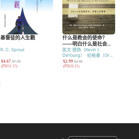
R. C. Sproul
凯文·德扬（Kevin L.
DeYoung）
纪格睿（Greg
Gilbert）