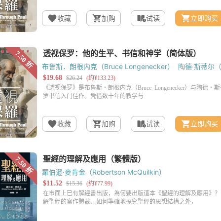
收藏
加购
试读
立即购买
布鲁斯．朗根内克（Bruce Longenecker）
陶德‧斯蒂尔（To
收藏
加购
试读
立即购买
羅伯遜·麥肯金（Robertson McQuilkin）