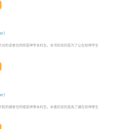
er）
er）