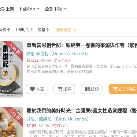
近期上架
下载App
全部书籍
价格
上架时间
销量
敦恩‧蓋瑞特（Duane A. Garrett）
收藏
加购
试读
立即购买
貝蒂．海森加（Betty Huizenga）