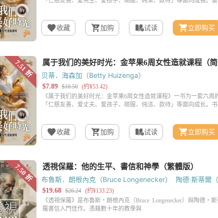
收藏
加购
试读
立即购买
贝蒂．海森加（Betty Huizenga）
收藏
加购
试读
立即购买
布魯斯．朗根內克（Bruce Longenecker）
陶德‧斯蒂爾（To