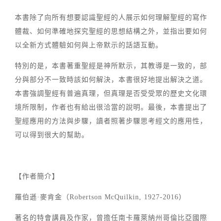
本書除了向所有想要認識聖經的人展示如何理解聖經的寫作
體裁、如何準確地探究聖經的思想結構之外，並指出要如何
以全新方式體驗如何與上帝默示的話語互動。
特別的是，本書著重聖經是神所默示，其教導是一致的，部
分與部分不一致時該如何解決，本書很好地提出解決之道。
本書強調聖經有普遍真理，但真理是否受受眾的歷史文化環
境所限制，作者也有給出很洽當的說明。最後，本書提出了
聖經應用的方法與步驟，讀者照著步驟思考經文的應用性，
可以得到很大的幫助。
【作者簡介】
羅伯遜·麥肯金（Robertson McQuilkin, 1927-2016）
著名的特會講員及作家，曾擔任南卡羅萊納州哥倫比亞國際