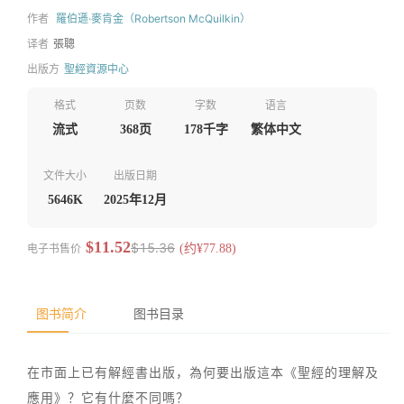
作者
羅伯遜·麥肯金（Robertson McQuilkin）
译者
張聰
出版方
聖經資源中心
格式
页数
字数
语言
流式
368页
178千字
繁体中文
文件大小
出版日期
5646K
2025年12月
$11.52
$15.36
电子书售价
(约¥77.88)
图书简介
图书目录
在市面上已有解經書出版，為何要出版這本《聖經的理解及
應用》？它有什麼不同嗎？