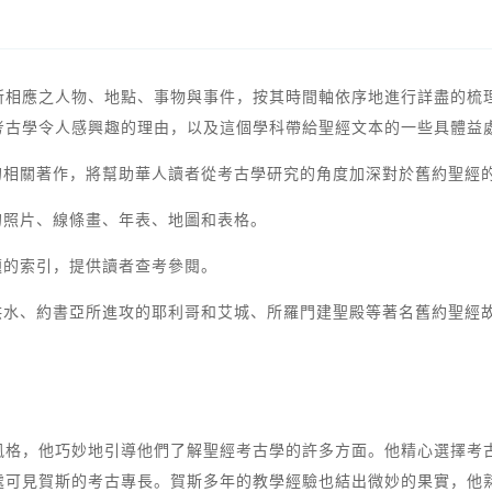
所相應之人物、地點、事物與事件，按其時間軸依序地進行詳盡的梳
考古學令人感興趣的理由，以及這個學科帶給聖經文本的一些具體益
的相關著作，將幫助華人讀者從考古學研究的角度加深對於舊約聖經
的照片、線條畫、年表、地圖和表格。
題的索引，提供讀者查考參閱。
洪水、約書亞所進攻的耶利哥和艾城、所羅門建聖殿等著名舊約聖經
風格，他巧妙地引導他們了解聖經考古學的許多方面。他精心選擇考
處可見賀斯的考古專長。賀斯多年的教學經驗也結出微妙的果實，他