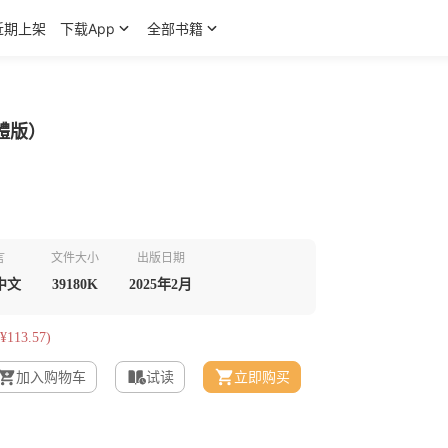
近期上架
下载App
全部书籍
體版）
言
文件大小
出版日期
中文
39180K
2025年2月
¥113.57)
加入购物车
试读
立即购买