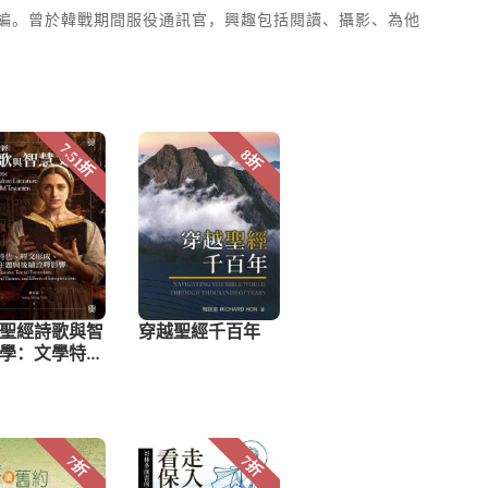
ld)一書的共同主編。曾於韓戰期間服役通訊官，興趣包括閱讀、攝影、為他