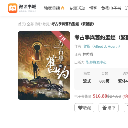
独家重磅
专题活动
博客
免费电子书
首页
/
全部书籍
/
综览
/
考古學與舊約聖經（繁體版）
7 折
考古學與舊約聖經（繁
作者
賀斯（Alfred J. Hoerth）
译者
林秀娟
出版方
聖經資源中心
格式
页数
语
流式
608页
繁体
$16.80
$24.00
电子书售价
(约
收藏
赠书