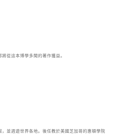
都將從這本博學多聞的著作獲益。
掘，並週遊世界各地。後任教於美國芝加哥的惠頓學院