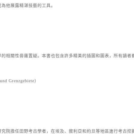
成為他展露精湛技藝的工具。
界的相關性毋庸置疑。本書也包含許多精美的插圖和圖表，所有讀者
ft und Grenzgebiete）
研究院擔任田野考古學者，在埃及、敘利亞和約旦等地區進行考古挖