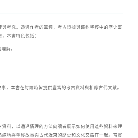
理與考究。透過作者的筆觸，考古證據與舊約聖經中的歷史事
處，本書特色包括：
的理解。
故事，本書在討論時皆提供豐富的考古資料與相應古代文獻。
古資料，以通達情理的方法向讀者展示如何使用這些資料來理
熟練地將聖經故事與古代近東的歷史和文化交織在一起。當賀