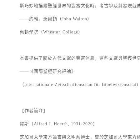
斯巧妙地描繪聖經世界的豐富文化時，考古學及其發現就
——約翰．沃爾頓（John Walton）
惠頓學院（Wheaton College）
本書提供了關於古代文獻的豐富信息，這些文獻與聖經世
——《國際聖經研究評論》
（Internationale Zeitschriftenschau für Bibelwissenscha
【作者簡介】
賀斯（Alfred J. Hoerth, 1931-2020）
芝加哥大學東方語言與文明系博士，曾於芝加哥大學東方