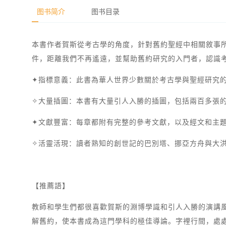
图书简介
图书目录
本書作者賀斯從考古學的角度，針對舊約聖經中相關敘事
件，距離我們不再遙遠，並幫助舊約研究的入門者，認識
✦指標意義：此書為華人世界少數關於考古學與聖經研究
✧大量插圖：本書有大量引人入勝的插圖，包括兩百多張
✦文獻豐富：每章都附有完整的參考文獻，以及經文和主
✧活靈活現：讀者熟知的創世記的巴別塔、挪亞方舟與大
【推薦語】
教師和學生們都很喜歡賀斯的淵博學識和引人入勝的演講
解舊約，使本書成為這門學科的極佳導論。字裡行間，處