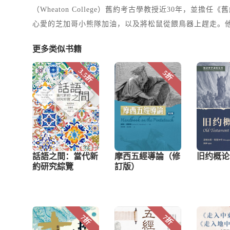
（Wheaton College）舊約考古學教授近30年，並擔任《舊
心愛的芝加哥小熊隊加油，以及將松鼠從餵鳥器上趕走。
更多类似书籍