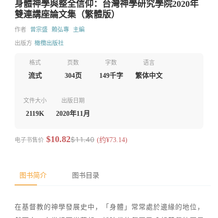
身體神學與整全信仰：台灣神學研究學院2020年
雙連講座論文集（繁體版）
作者
曾宗盛
賴弘專
主編
出版方
橄欖出版社
格式
页数
字数
语言
流式
304页
149千字
繁体中文
文件大小
出版日期
2119K
2020年11月
$10.82
$11.40
电子书售价
(约¥73.14)
图书简介
图书目录
在基督教的神學發展史中，「身體」常常處於邊緣的地位，