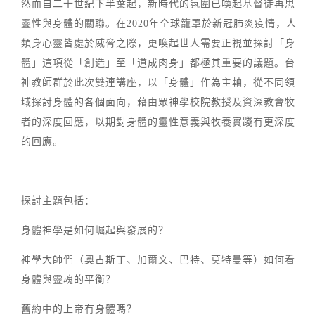
然而自二十世紀下半葉起，新時代的氛圍已喚起基督徒再思
靈性與身體的關聯。在2020年全球籠罩於新冠肺炎疫情，人
類身心靈皆處於威脅之際，更喚起世人需要正視並探討「身
體」這項從「創造」至「道成肉身」都極其重要的議題。台
神教師群於此次雙連講座，以「身體」作為主軸，從不同領
域探討身體的各個面向，藉由眾神學校院教授及資深教會牧
者的深度回應，以期對身體的靈性意義與牧養實踐有更深度
的回應。
探討主題包括：
身體神學是如何崛起與發展的？
神學大師們（奧古斯丁、加爾文、巴特、莫特曼等）如何看
身體與靈魂的平衡？
舊約中的上帝有身體嗎？