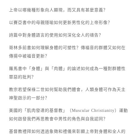
上帝以哪幾種形象向人顯現，而又具有甚麼意義？
以賽亞書中的母親隱喻如何更新男性化的上帝形像？
詩篇中對身體語言的使用如何深化全人的禱告？
哥林多前書如何理解身體的可塑性？傳福音的群體又如何在
傳揚中被福音更新？
羅馬書中「身體」與「肉體」的論述如何成為一種對群體性
罪惡的批判？
教宗若望保祿二世如何幫助我們體會，人類身體可作為天主
神聖啟示的一部分？
美國的「肌肉發達的基督教」（Muscular Christianity）運動
如何啟發我們再思教會中男性的角色與自我認同？
基督教禮拜如何透過象徵和禮儀來彰顯上帝對身體和全人的