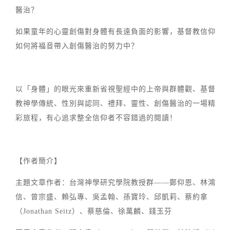
醫治？
如果童年的心靈創傷對身體有長遠負面的影響，基督教信仰
如何將福音帶入創傷醫治的努力中？
以「身體」的眼光來重新省視聖經中的上帝與群體觀、基督
教神學傳統、性別與認同、禮拜、靈性、創傷醫治的一場精
彩旅程，有心追求整全信仰者不容錯過的閱讀！
【作者簡介】
主題文章作者：台灣神學研究學院教授群——鄭仰恩、林鴻
信、曾宗盛、賴弘專、吳孟翰、孫寶玲、邱凱莉、蔡約拿
（Jonathan Seitz）、蔡慈倫、徐萬麟、錢玉芬