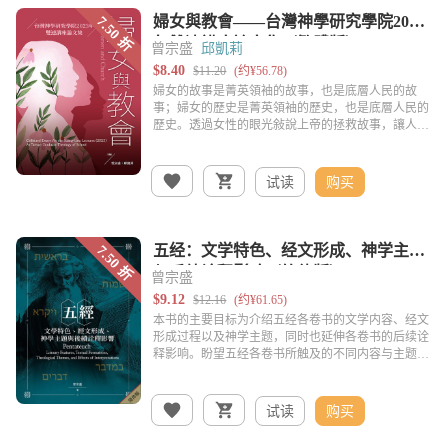
曾宗盛
邱凱莉
试读
购买
曾宗盛
试读
购买