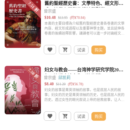
曾宗盛
试读
购买
曾宗盛
邱凯莉
试读
购买