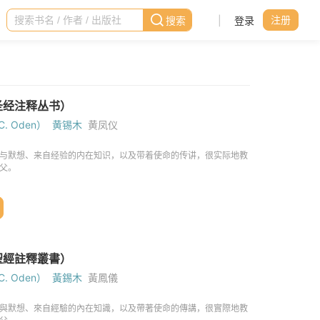
|
登录
注册
. Oden）
黄锡木
黄凤仪
. Oden）
黃錫木
黃鳳儀