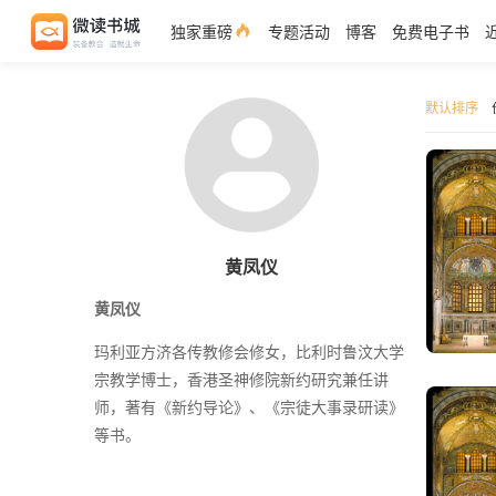
独家重磅
专题活动
博客
免费电子书
默认排序
黄凤仪
黄凤仪
玛利亚方济各传教修会修女，比利时鲁汶大学
宗教学博士，香港圣神修院新约研究兼任讲
师，著有《新约导论》、《宗徒大事录研读》
等书。