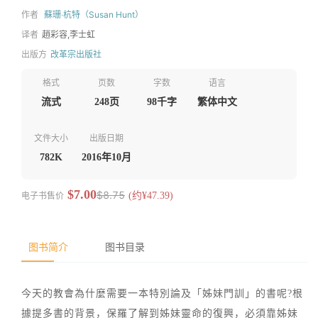
作者
蘇珊‧杭特（Susan Hunt）
译者
趙彩容,李士虹
出版方
改革宗出版社
格式
页数
字数
语言
流式
248页
98千字
繁体中文
文件大小
出版日期
782K
2016年10月
$7.00
$8.75
电子书售价
(约¥47.39)
图书简介
图书目录
今天的教會為什麼需要一本特別論及「姊妹門訓」的書呢?根
據提多書的背景，保羅了解到姊妹靈命的復興，必須靠姊妹