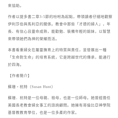
來協助。
作者以提多書二章3-5節的吩咐為起點，帶領讀者仔細地觀察
伊利莎伯與馬利亞的關係。教會中那些「才德的婦人」，年
長、有信心且靈命成熟，能勸勉、裝備年輕的姐妹，以智慧
來帶領她們為神的榮耀而活。
本書看重婦女在屬靈撫育上的特質與責任，並發展出一種
「生命對生命」的培育系統，它是跨越世代的傳承，能通行
於四海。
【作者簡介】
蘇珊‧杭特（Susan Hunt）
蘇珊．杭特是一位母親、祖母，也是一位師母。她曾經擔任
美國長老教會婦女事工的諮詢顧問。她擁有哥倫比亞神學院
基督教教育學位，也是一位多產的作家。