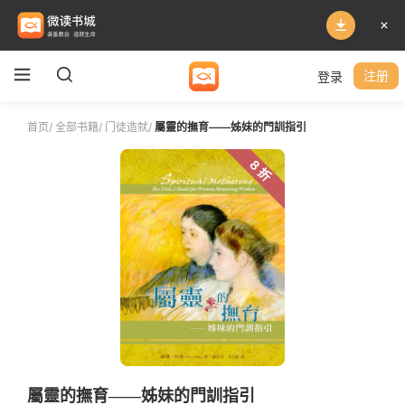
登录
注册
首页
/
全部书籍
/
门徒造就
/
屬靈的撫育——姊妹的門訓指引
8 折
屬靈的撫育——姊妹的門訓指引