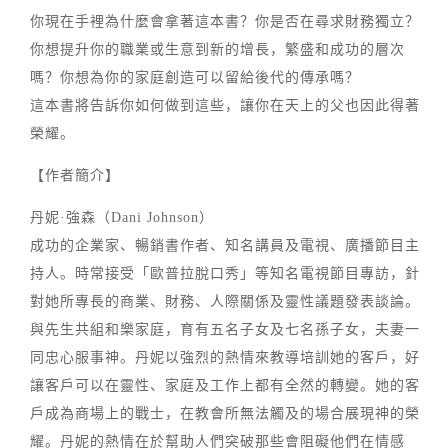
你現在手裡為什麼會拿著這本書？你是否在尋求財務獨立？
你想提升你的職業或生意到新的增長，繁盛和成功的層次
嗎？你想為你的家庭創造可以留給後代的傳承嗎？
這本書將告訴你如何做到這些，讓你在天上的父也因此得著
榮耀。
【作者簡介】
丹妮·強森（Dani Johnson）
成功的企業家、暢銷書作者、知名講員及電視、廣播節目主
持人。時常接受「歐普拉脫口秀」等知名電視節目專訪，針
對她所專長的商業、財務、人際關係及靈性議題發表談論。
與先生共組和樂家庭，育有五名子女及七名孫子女，夫妻一
同忠心服事神。丹妮以強烈的熱情來教導培訓她的客戶，好
讓客戶可以在靈性、家庭及工作上都有全然的轉變。她的客
戶成為商場上的戰士，在教會所無法觸及的場合展現神的榮
耀。丹妮的熱情在於幫助人們突破那些會阻礙他們在情感