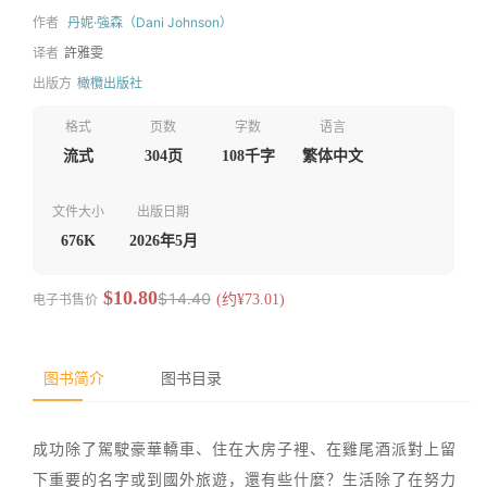
作者
丹妮·強森（Dani Johnson）
译者
許雅雯
出版方
橄欖出版社
格式
页数
字数
语言
流式
304页
108千字
繁体中文
文件大小
出版日期
676K
2026年5月
$10.80
$14.40
电子书售价
(约¥73.01)
图书简介
图书目录
成功除了駕駛豪華轎車、住在大房子裡、在雞尾酒派對上留
下重要的名字或到國外旅遊，還有些什麼？生活除了在努力