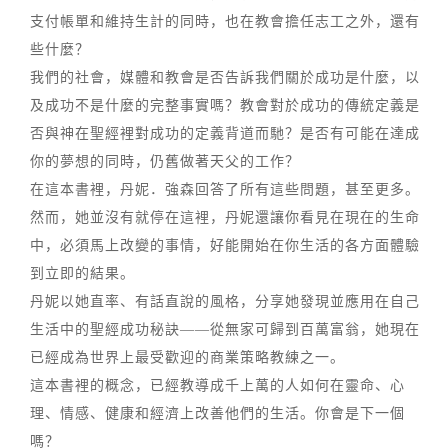
支付帳單和維持生計的同時，也在教會擔任志工之外，還有
些什麼？
我們的社會，媒體和教會是否告訴我們關於成功是什麼，以
及成功不是什麼的完整事實嗎？教會對於成功的傳統定義是
否與神在聖經裡對成功的定義背道而馳？是否有可能在達成
你的夢想的同時，仍舊做著天父的工作？
在這本書裡，丹妮．強森回答了所有這些問題，甚至更多。
然而，她並沒有就停在這裡，丹妮還讓你看見在現在的生命
中，必須馬上改變的事情，好能開始在你生活的各方面體驗
到立即的結果。
丹妮以她直率、有話直說的風格，分享她發現並應用在自己
生活中的聖經成功秘訣——從無家可歸到百萬富翁，她現在
已經成為世界上最受歡迎的商業策略教練之一。
這本書裡的概念，已經教導成千上萬的人如何在靈命、心
理、情感、健康和經濟上改善他們的生活。你會是下一個
嗎？