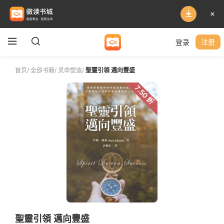
登录
注册
首页
/
全部书籍
/
灵命塑造
/
聖靈引領 邁向豐盛
7.50 折
聖靈引領 邁向豐盛