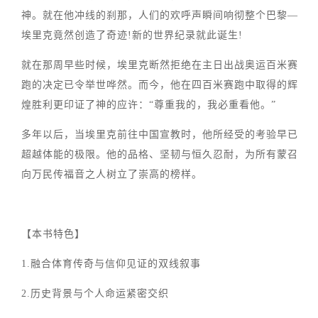
神。就在他冲线的刹那，人们的欢呼声瞬间响彻整个巴黎—
埃里克竟然创造了奇迹!新的世界纪录就此诞生!
就在那周早些时候，埃里克断然拒绝在主日出战奥运百米赛
跑的决定已令举世哗然。而今，他在四百米赛跑中取得的辉
煌胜利更印证了神的应许：“尊重我的，我必重看他。”
多年以后，当埃里克前往中国宣教时，他所经受的考验早已
超越体能的极限。他的品格、坚韧与恒久忍耐，为所有蒙召
向万民传福音之人树立了崇高的榜样。
【本书特色】
1.融合体育传奇与信仰见证的双线叙事
2.历史背景与个人命运紧密交织