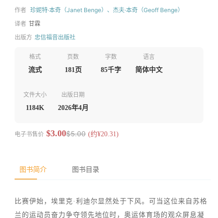
作者
珍妮特·本奇（Janet Benge）、杰夫·本奇（Geoff Benge）
译者
甘霖
出版方
忠信福音出版社
格式
页数
字数
语言
流式
181页
85千字
简体中文
文件大小
出版日期
1184K
2026年4月
$3.00
$5.00
电子书售价
(约¥20.31)
图书简介
图书目录
比赛伊始，埃里克·利迪尔显然处于下风。可当这位来自苏格
兰的运动员奋力争夺领先地位时，奥运体育场的观众屏息凝