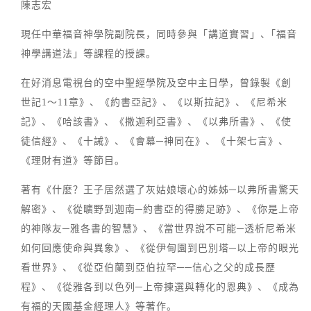
陳志宏
現任中華福音神學院副院長，同時參與「講道實習」、｢福音
神學講道法」等課程的授課。
在好消息電視台的空中聖經學院及空中主日學，曾錄製《創
世記1～11章》、《約書亞記》、《以斯拉記》、《尼希米
記》、《哈該書》、《撒迦利亞書》、《以弗所書》、《使
徒信經》、《十誡》、《會幕─神同在》、《十架七言》、
《理財有道》等節目。
著有《什麼？王子居然選了灰姑娘壞心的姊姊─以弗所書驚天
解密》、《從曠野到迦南─約書亞的得勝足跡》、《你是上帝
的神隊友─雅各書的智慧》、《當世界說不可能─透析尼希米
如何回應使命與異象》、《從伊甸園到巴別塔─以上帝的眼光
看世界》、《從亞伯蘭到亞伯拉罕──信心之父的成長歷
程》、《從雅各到以色列─上帝揀選與轉化的恩典》、《成為
有福的天國基金經理人》等著作。