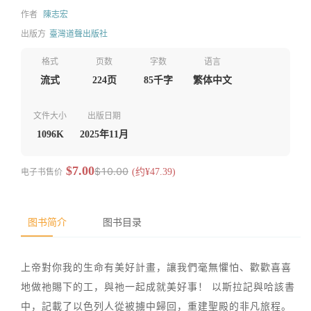
作者
陳志宏
出版方
臺灣道聲出版社
格式
页数
字数
语言
流式
224页
85千字
繁体中文
文件大小
出版日期
1096K
2025年11月
$7.00
$10.00
电子书售价
(约¥47.39)
图书简介
图书目录
上帝對你我的生命有美好計畫，讓我們毫無懼怕、歡歡喜喜
地做祂賜下的工，與祂一起成就美好事！ 以斯拉記與哈該書
中，記載了以色列人從被擄中歸回，重建聖殿的非凡旅程。