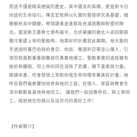
而這不僅是精采絕倫的歷史，其中蘊含的真理，更是對今日
信徒的生命指引。陳志宏牧師以扎實的聖經研究為基礎，細
緻解析其中關鍵，帶領讀者走進那段充滿挑戰與盼望的時
光。當波斯王塞魯士頒布諭令，允許被擄的猶太人返回耶路
撒冷重建上帝的聖殿時，祂美好的計畫就此展開。祂大能的
手透過所羅巴伯與約書亞、哈該、撒迦利亞等忠心僕人，引
領百姓面對重重困難卻仍勇敢地做工。聖殿重建的過程雖有
挫折與攔阻，但上帝的同在消除了恐懼，賜下喜樂與力量。
閱讀本書，你會發現上帝對你我生命同樣有著美好計畫。祂
呼召我們毫無懼怕地參與祂的工程，在個人、家庭與教會生
活中歡歡喜喜地與祂同工。 讓我們一起回應呼召，與上帝同
工，成就祂在你我以及這世代的美好工作！
【作者簡介】