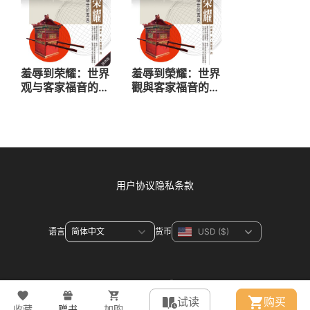
用户协议
隐私条款
语言
货币
联系方式
试读
购买
收藏
赠书
加购
© 2026 WeDevote Bible All right reserved