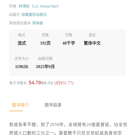
作者
林鴻信（Lin, Hong Hsin）
出版方
校園書房出版社
其他语言版本
简体版
格式
页数
字数
语言
流式
192页
48千字
繁体中文
文件大小
出版日期
11902K
2025年9月
$4.70
$6.72
电子书售价
(约¥31.77)
图书简介
图书目录
若成長率不變，到了2050年，全球將有26億基督徒，佔全世
界總人口數的三分之一。基督教不只在廿世紀成為普世宗