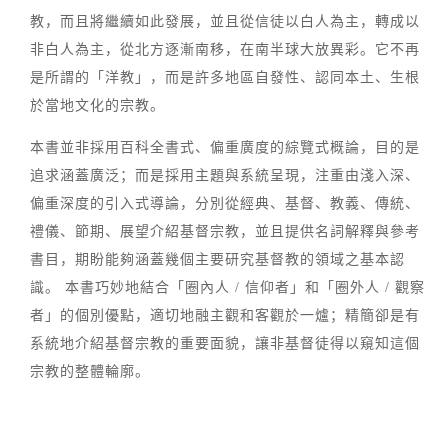
教，而且將繼續如此發展，並且從信徒以白人為主，轉成以
非白人為主，從北方逐漸南移，在南半球大放異彩。它不再
是所謂的「洋教」，而是許多地區自發性、認同本土、生根
於當地文化的宗教。
本書並非採用百科全書式、偏重廣度的綜覽式概論，目的是
追求涵蓋廣泛；而是採用主題與系統呈現，注重由淺入深、
偏重深度的引入式導論，分別從經典、基督、教義、傳統、
禮儀、節期、展望介紹基督宗教，並且提供名詞解釋與參考
書目，期盼能夠涵蓋幾個主要研究基督教的領域之基本認
識。 本書巧妙地結合「圈內人 / 信仰者」和「圈外人 / 觀察
者」的個別優點，適切地融主觀和客觀於一爐；精簡卻是有
系統地介紹基督宗教的重要面貌，讓非基督徒得以窺知這個
宗教的整體輪廓。