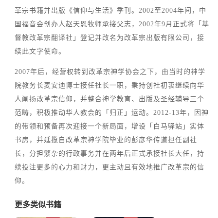
革宗书籍并出版《信仰与生活》季刊。2002至2004年间，中
国福音会创办人赵天恩牧师承接父志，2002年9月正式将「基
督教改革宗翻译社」登记并改名为改革宗出版有限公司，接
续此文字使命。
2007年后，经营权转到改革宗神学协会之下，由当时的神学
院教务长麦安迪博士接任社长一职，秉持创社初衷继续向华
人阐扬改革宗信仰，并整合神学教育、出版及圣经辅导三个
范畴，积极推动华人教会的「归正」运动。2012-13年，因神
的带领和预备再次迎接一个新局面，增设「白马驿站」实体
书房，并延揽自改革宗神学院毕业的彭彦华传道担任副社
长，分担繁杂的行政事务并在两年后正式承接社长大任，持
续投注更多的心力和财力，更主动且有效地推广改革宗的信
仰。
更多类似书籍