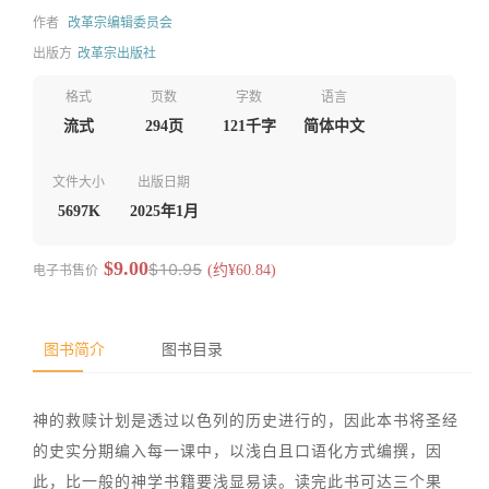
作者
改革宗编辑委员会
出版方
改革宗出版社
格式
页数
字数
语言
流式
294页
121千字
简体中文
文件大小
出版日期
5697K
2025年1月
$9.00
$10.95
电子书售价
(约¥60.84)
图书简介
图书目录
神的救赎计划是透过以色列的历史进行的，因此本书将圣经
的史实分期编入每一课中，以浅白且口语化方式编撰，因
此，比一般的神学书籍要浅显易读。读完此书可达三个果