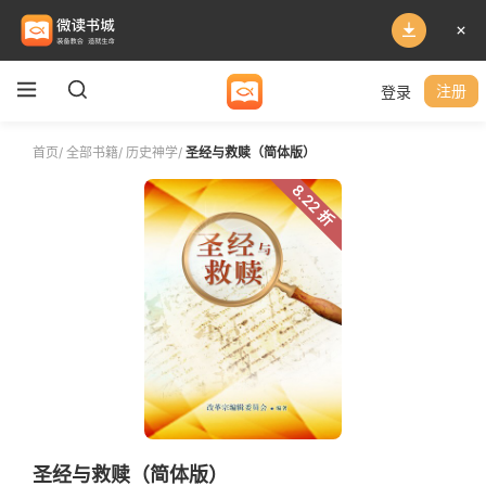
登录
注册
首页
/
全部书籍
/
历史神学
/
圣经与救赎（简体版）
8.22 折
圣经与救赎（简体版）