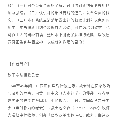
效：（一）对圣经有全面的了解，对旧约到新约有清楚的轮
廓及脉络。（二）认识神的话且有线的连贯，以至全面的概
念。（三）能有系统且清楚地说出神的救赎计划和以色列的
历史。本书将新旧约圣经编排为30课，可作为培训教材，也
可作个人的研经辅读，透过本书能更了解神的救赎，以致愿
意真正委身并回应神，以成就神救赎的目的！
【作者简介】
改革宗编辑委员会
1948至49年间，中国正值兵马倥偬之际，教会外在面临政治
与战乱的危害，内受自由主义（人本神学）的侵袭，牧者亟
需纯正的神学来坚固乱世中的教会。此时，美国改革宗长老
会（当时称为约老会）宣教士包义森（Samuel Boyle）牧师
力邀赵中辉牧师，创办基督教改革宗翻译社，致力于翻译改