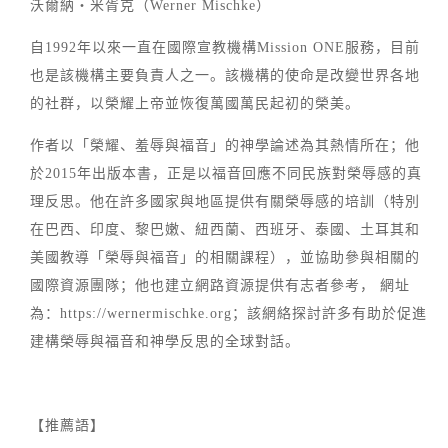
沃爾納・米胥克（Werner Mischke）
自1992年以來一直在國際宣教機構Mission ONE服務，目前
也是該機構主要負責人之一。該機構的使命是改變世界各地
的社群，以榮耀上帝並恢復萬國萬民起初的榮美。
作者以「榮耀、羞辱與福音」的神學論述為其熱情所在；他
於2015年出版本書，正是以福音回應不同民族對榮辱感的真
理反思。他在許多國家與地區提供有關榮辱感的培訓（特別
在巴西、印度、黎巴嫩、紐西蘭、西班牙、泰國、土耳其和
美國教導「榮辱與福音」的相關課程），並協助參與相關的
國際資源團隊；他也建立網路資源提供有志者參考， 網址
為：https://wernermischke.org；該網絡探討許多有助於促進
建構榮辱與福音和神學反思的全球對話。
【推薦語】