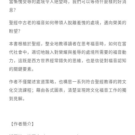
當慚愧受辱的處境令人絕望時，我們可以等待什麼樣的好消
息？
聖經中古老的福音如何帶領人脫離羞愧的處境，邁向榮美的
盼望？
本書根植於聖經，整全地教導讀者在思考福音時，如何在當
代社會中，適切地融入對榮耀與羞辱的處境所需要的福音動
力，這既是西方世界經常錯失的思維，也是信徒對福音認知
的關鍵要素。
作者不僅闡述宣道策略，也構思一系列符合聖經教導的跨文
化交流課程；藉由各式圖表，清楚呈現跨文化福音工作的獨
到見解。
【作者簡介】