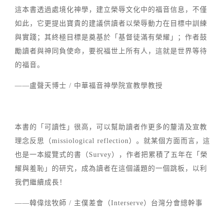
這本書透過處境化神學，建立榮辱文化中的福音信息，不僅
如此，它更提出寶貴的建議供讀者以榮辱動力在目標中訓練
與實踐；其終極目標是奠基於「基督徒滿有榮耀」；作者鼓
勵讀者與神同負使命，要祝福世上所有人，這就是世界等待
的福音。
——盧聲天博士 / 中華福音神學院宣教學教授
本書的「可讀性」很高，可以幫助讀者作更多的釐清及宣教
理念反思（missiological reflection）。就某個方面而言，這
也是一本縱覽式的書（Survey），作者把累積了五年在「榮
耀與羞恥」的研究，成為讀者在這個議題的一個跳板，以利
我們繼續成長！
——韓偉炫牧師 / 主僕差會（Interserve）台灣分會總幹事