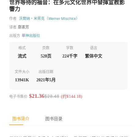
世界等待的福音：在多元文化世界中發揮宣教影
響力
作者
沃爾納・米胥克（Werner Mischke）
译者
鄭素芳
出版方
華神出版社
格式
页数
字数
语言
流式
528页
224千字
繁体中文
文件大小
出版日期
13941K
2021年5月
$21.36
$28.48
电子书售价
(约¥144.18)
图书简介
图书目录