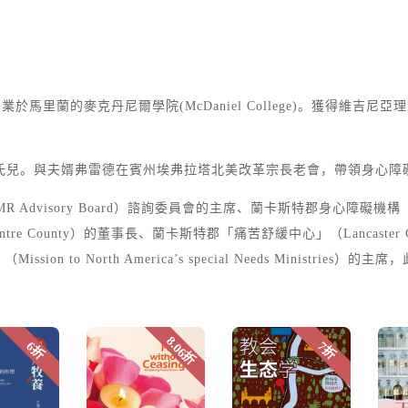
分，畢業於馬里蘭的麥克丹尼爾學院(McDaniel College)。獲
唐氏兒。與夫婿弗雷德在賓州埃弗拉塔北美改革宗長老會，帶領身心
R Advisory Board）諮詢委員會的主席、蘭卡斯特郡身心障礙機構（The A
 in Centre County）的董事長、蘭卡斯特郡「痛苦舒緩中心」（Lancaster
to North America’s special Needs Ministrie