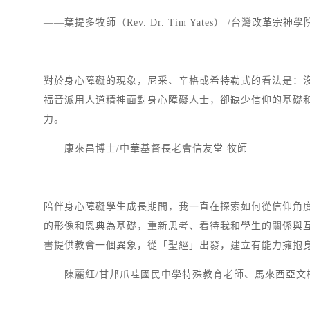
——葉提多牧師（Rev. Dr. Tim Yates） /台灣改革宗神
對於身心障礙的現象，尼采、辛格或希特勒式的看法是：
福音派用人道精神面對身心障礙人士，卻缺少信仰的基礎
力。
——康來昌博士/中華基督長老會信友堂 牧師
陪伴身心障礙學生成長期間，我一直在探索如何從信仰角
的形像和恩典為基礎，重新思考、看待我和學生的關係與
書提供教會一個異象，從「聖經」出發，建立有能力擁抱
——陳麗紅/甘邦爪哇國民中學特殊教育老師、馬來西亞