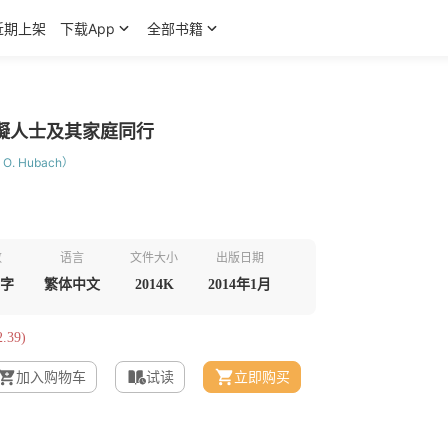
近期上架
下载App
全部书籍
礙人士及其家庭同行
O. Hubach）
数
语言
文件大小
出版日期
千字
繁体中文
2014K
2014年1月
.39)
加入购物车
试读
立即购买