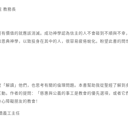
學院 教務長
沒有價值的就應該消滅。成功神學認為信主的人不會碰到不順與不幸
和恩典神學，以致投身在其中的人，很容易疲倦蛻化。盼望此書的問
度「解讀」他們，也思考有關的倫理問題。本書幫助我從聖經了解到
互動。作者的提問：「慈惠與公義的事工是教會的優先選項，或者它
身心障礙朋友的教會！
文橋義工主任