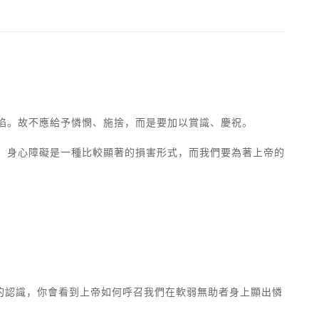
缺陷。故不應給予憐憫、施捨，而是要加以賞識、慶祝。
苦。身心障礙是一種比較顯著的損害形式，而我們要為著上帝的
。
的認識，你會看到上帝如何呼召我們在軟弱無助者身上顯出憐