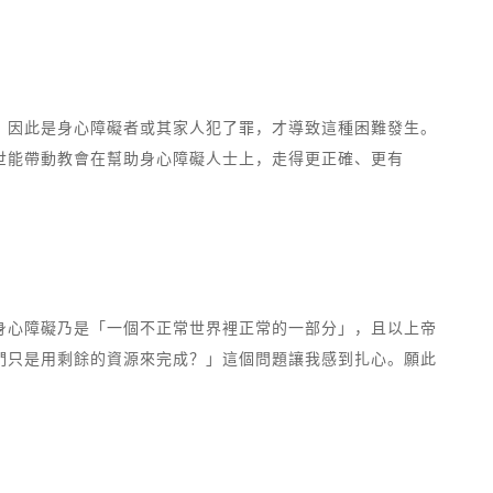
，因此是身心障礙者或其家人犯了罪，才導致這種困難發生。
世能帶動教會在幫助身心障礙人士上，走得更正確、更有
身心障礙乃是「一個不正常世界裡正常的一部分」，且以上帝
們只是用剩餘的資源來完成？」這個問題讓我感到扎心。願此