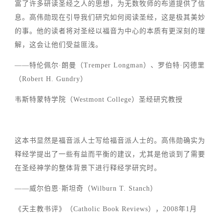
富了许多研读圣经之人的思想，为无数牧师的布道提供了信
息。高伟勋现在引导我们研究如何阅读圣经，这是极其美妙
的事。他的读者将对圣经以福音为中心的本质有更深刻的理
解，这会让他们受益匪浅。
——特伦佩尔·朗曼（Tremper Longman）、罗伯特·冈德里
（Robert H. Gundry）
韦斯特蒙特学院（Westmont College）圣经研究教授
这本书显然是福音派人士写给福音派人士的。高伟勋确实为
释经学提出了一些有益而平衡的建议，尤其是他谈到了需要
在圣经神学的整体背景下进行释经学研究时。
——威尔伯恩·斯坦奇（Wilburn T. Stanch）
《天主教书评》（Catholic Book Reviews），2008年1月