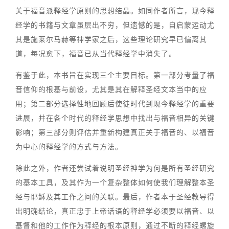
关于福音派释经学原则的思想结晶。如同作者所言，现今释
经学的书籍与文章虽层出不穷，但遗憾的是，自启蒙运动尤
其是施莱尔马赫等神学家之后，这些理论研究早已偏离其
道，每况愈下，福音已从当代释经学中消失了。
有鉴于此，本书旨在实现三个主要目标。第一部分考量了福
音信仰的根基与前设，尤其是其在解释圣经文本当中的应
用；第二部分选择性地回顾后使徒时代到现今释经学的重要
进展，并在各个时代的释经学思想中找出与福音相异的关键
影响；第三部分则评估并重新构建真正关于福音的、以福音
为中心的释经学的方式与方法。
除此之外，作者还尝试着说明圣经神学为何是所有圣经研究
的基本工具，及其作为一个复杂整体如何使我们理解整本圣
经与耶稣及其工作之间的关联。最后，作者本于圣经教导得
出明确结论，真正忠于上帝话语的释经学必须要以福音、以
基督和他的工作作为释经的根本原则，通过不断的释经螺旋