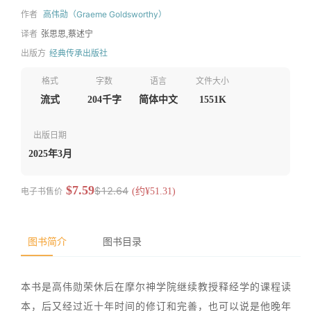
作者
高伟勋（Graeme Goldsworthy）
译者
张思思,蔡述宁
出版方
经典传承出版社
格式
字数
语言
文件大小
流式
204千字
简体中文
1551K
出版日期
2025年3月
$7.59
$12.64
电子书售价
(约¥51.31)
图书简介
图书目录
本书是高伟勋荣休后在摩尔神学院继续教授释经学的课程读
本，后又经过近十年时间的修订和完善，也可以说是他晚年