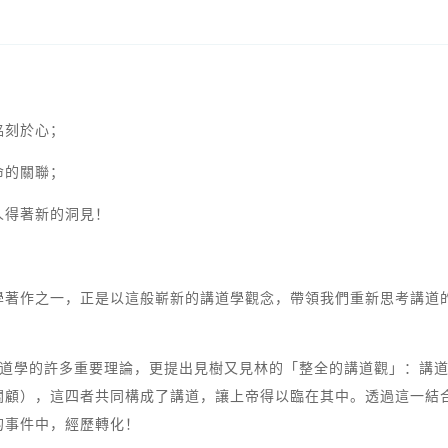
銘刻於心；
命的關聯；
人得著新的洞見！
學著作之一，正是以這般嶄新的講道學觀念，帶領我們重新思考講道
講道學的許多重要理論，更提出見樹又見林的「整全的講道觀」：講
關顧），這四者共同構成了講道，讓上帝得以臨在其中。透過這一結
的事件中，經歷轉化！