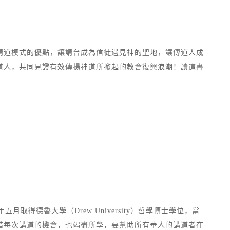
講道模式的優點，讓講台成為信徒遇見神的聖地，讓傳道人成
道人，共同見證有效傳揚神道所掀起的教會復興浪潮！讀這書
德魯大學（Drew University）哲學博士學位，當
惜每次講道的機會，也竭盡所學，要幫助所有華人的講道者在