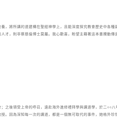
牧養，將所講的道建構在聖經神學上，且能深度探究教會歷史中各種
的人才，則非蔡慈倫博士莫屬。我心歡喜，盼望主藉著這本書攪動傳
後領受上帝的呼召，遠赴海外進修禮拜學與講道學，於二○○八年五月取得
教授。因為深知每一次的講道，都是一個無可取代的事件，她格外珍