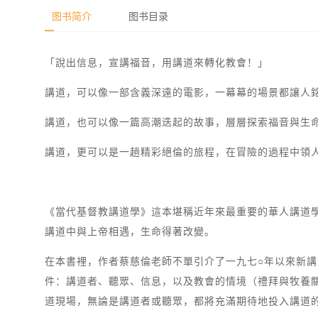
图书简介
图书目录
「說出信息，宣講福音，用講道來轉化教會！」
講道，可以像一部含義深遠的電影，一幕幕的場景都讓人
講道，也可以像一篇高潮迭起的故事，層層探索福音與生
講道，更可以是一趟精彩絕倫的旅程，在冒險的過程中領
《當代基督教講道學》這本堪稱近年來最重要的華人講道
講道中與上帝相遇，生命得著改變。
在本書裡，作者蔡慈倫老師不單引介了一九七○年以來新
件：講道者、聽眾、信息，以及教會的情境（禮拜與牧養
道現場，無論是講道者或聽眾，都將充滿期待地投入講道