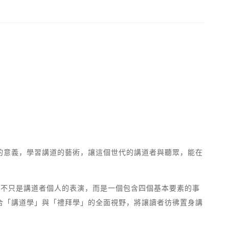
的意義，學習講道的藝術，讓這個世代的講道者與聽眾，能在
道不只是講道者個人的表演，而是一個包含四個基本要素的事
合「講道學」與「禮拜學」的全面視野，將讓讀者彷彿置身講