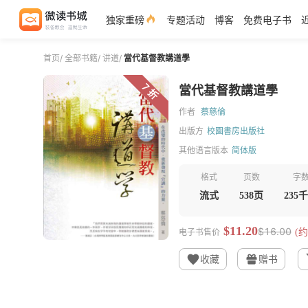
独家重磅
专题活动
博客
免费电子书
首页
/
全部书籍
/
讲道
/
當代基督教講道學
7 折
當代基督教講道學
作者
蔡慈倫
出版方
校園書房出版社
其他语言版本
简体版
格式
页数
字
流式
538页
235
$11.20
$16.00
电子书售价
(约
收藏
赠书