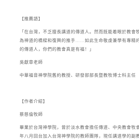
【推薦語】
「在台灣，不乏擅長講道的傳道人。然而既能着眼於教會
為神道的橋樑和復興的推手……如此生命敬虔兼學有專精
的傳道人，你們的教會真是有福！」
吳獻章老師
中華福音神學院舊約教授、研發部部長暨教牧博士科主任
【作者介紹】
蔡慈倫牧師
畢業於台灣神學院，曾於淡水教會擔任傳道、中央教會牧會；之
年八月回台加入台灣神學院的教師團隊，現任講道學的副