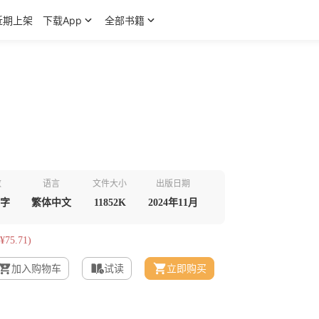
近期上架
下载App
全部书籍
数
语言
文件大小
出版日期
千字
繁体中文
11852K
2024年11月
¥75.71)
加入购物车
试读
立即购买