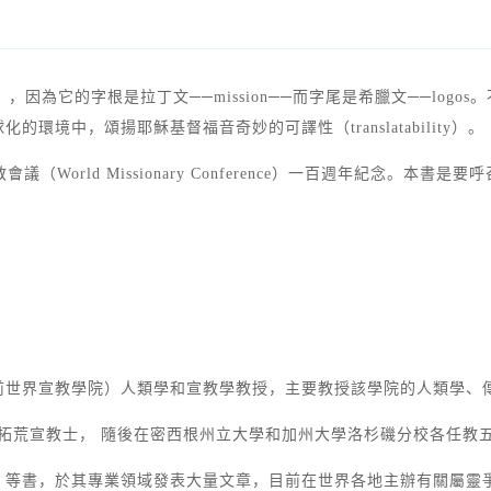
sity），因為它的字根是拉丁文──mission──而字尾是希臘文──
境中，頌揚耶穌基督福音奇妙的可譯性（translatability）。
（World Missionary Conference）一百週年紀念。
前世界宣教學院）人類學和宣教學教授，主要教授該學院的人類學、
三年的拓荒宣教士， 隨後在密西根州立大學和加州大學洛杉磯分校各任
》等書，於其專業領域發表大量文章，目前在世界各地主辦有關屬靈