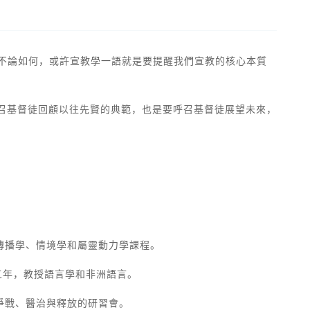
logos。不論如何，或許宣教學一語就是要提醒我們宣教的核心本質
本書是要呼召基督徒回顧以往先賢的典範，也是要呼召基督徒展望未來，
傳播學、情境學和屬靈動力學課程。
教五年，教授語言學和非洲語言。
爭戰、醫治與釋放的研習會。