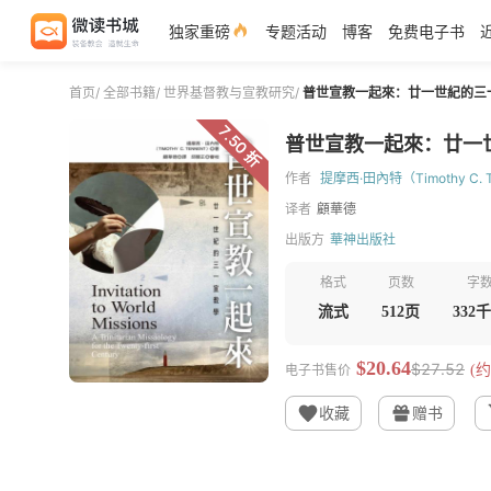
独家重磅
专题活动
博客
免费电子书
首页
/
全部书籍
/
世界基督教与宣教研究
/
普世宣教一起來：廿一世紀的三
7.50 折
普世宣教一起來：廿一
作者
提摩西·田內特（Timothy C. T
译者
顧華德
出版方
華神出版社
格式
页数
字
流式
512页
332
$20.64
$27.52
电子书售价
(约
收藏
赠书