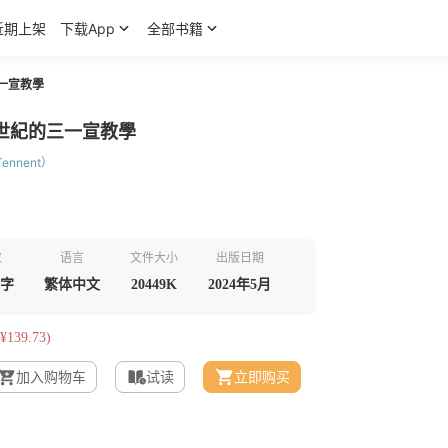
近期上架
下载App
全部书籍
一宣教學
世紀的三一宣教學
ennent）
数
语言
文件大小
出版日期
千字
繁体中文
20449K
2024年5月
¥139.73)
加入购物车
试读
立即购买