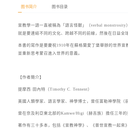
图书简介
图书目录
宣教學一語一直被稱為「語言怪獸」（verbal monstro
就是要連結不同的文化、跨越不同的前線，然後在日益全球化的環
本書的寫作是要慶祝1910年在蘇格蘭愛丁堡舉辦的世界宣教會議
並重新思考蒙召進入世界的意義。
【作者簡介】
提摩西·田內特（Timothy C. Tennent）
美國人類學家、語言學家、神學博士，曾任富勒神學院（
曾在奈及利亞東北部的Kamwe/Higi（赫吉族）擔任
著作有三十多本，包括《宣教神學》、《普世宣教一起來