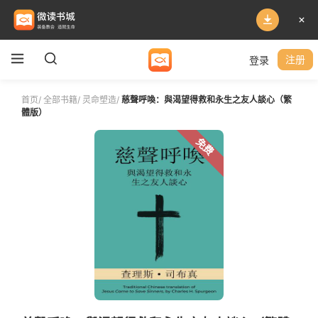
登录
注册
首页
/
全部书籍
/
灵命塑造
/
慈聲呼喚：與渴望得救和永生之友人談心（繁
體版）
免费