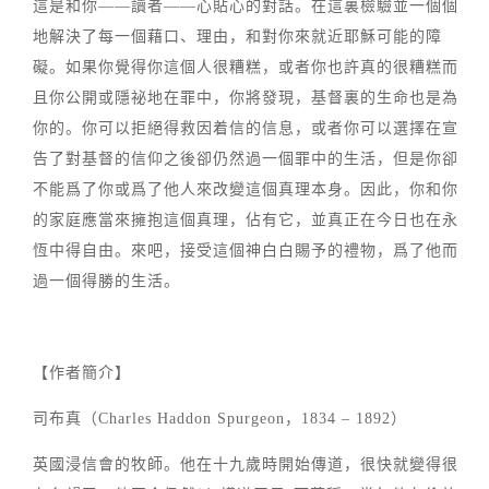
這是和你——讀者——心貼心的對話。在這裏檢驗並一個個
地解決了每一個藉口、理由，和對你來就近耶穌可能的障
礙。如果你覺得你這個人很糟糕，或者你也許真的很糟糕而
且你公開或隱祕地在罪中，你將發現，基督裏的生命也是為
你的。你可以拒絕得救因着信的信息，或者你可以選擇在宣
告了對基督的信仰之後卻仍然過一個罪中的生活，但是你卻
不能爲了你或爲了他人來改變這個真理本身。因此，你和你
的家庭應當來擁抱這個真理，佔有它，並真正在今日也在永
恆中得自由。來吧，接受這個神白白賜予的禮物，爲了他而
過一個得勝的生活。
【作者簡介】
司布真（Charles Haddon Spurgeon，1834 – 1892）
英國浸信會的牧師。他在十九歲時開始傳道，很快就變得很