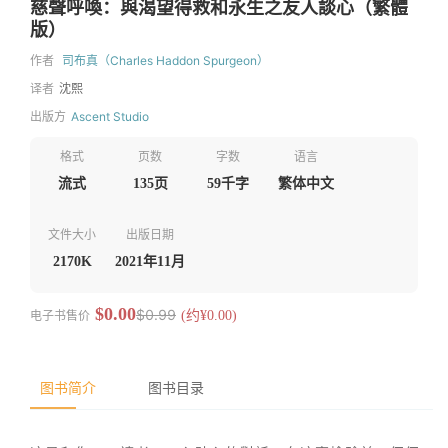
慈聲呼喚：與渴望得救和永生之友人談心（繁體
版）
作者
司布真（Charles Haddon Spurgeon）
译者
沈熙
出版方
Ascent Studio
格式
页数
字数
语言
流式
135页
59千字
繁体中文
文件大小
出版日期
2170K
2021年11月
$0.00
$0.99
电子书售价
(约¥0.00)
图书简介
图书目录