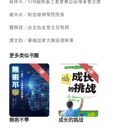
蔣祥平／SIM國際事工差會東亞區理事會主席
謝木水／新加坡神學院院長
鍾興政／台北信友堂主任牧師
譚文鈞／華福加拿大聯區總幹事
更多类似书籍