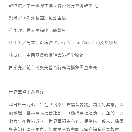
韓偉炫／中華國際主僕差會台灣分會總幹事 毛
樂祈／《海外校園》雜誌主編
董家驊／世界華福中心總幹事
涂金生／馬來西亞檳城 Every Nation Church中文堂牧師
林誠信／中國基督教播道會港福堂牧師
白崇亮／前台灣奧美整合行銷傳播集團董事長
世界華福中心簡介
起自於一九七四年在「洛桑世界福音會議」領受的異象，因
而發起「世界華人福音運動」（簡稱華福運動），並於一九
七六年在香港成立「世界華福中心」，期望以「僕人、橋梁
與先知」這樣角色，幫助華人教會同心承擔福音的宣教責