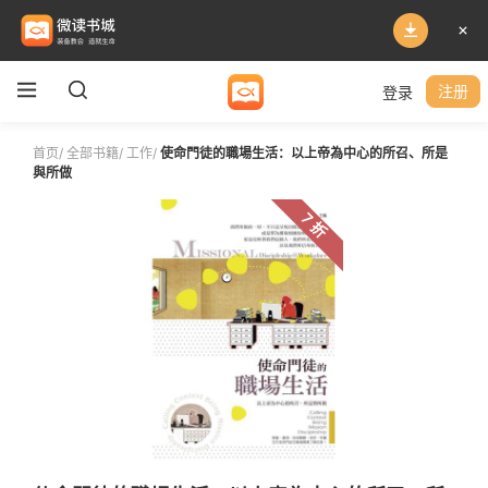
登录
注册
首页
/
全部书籍
/
工作
/
使命門徒的職場生活：以上帝為中心的所召、所是
與所做
7 折