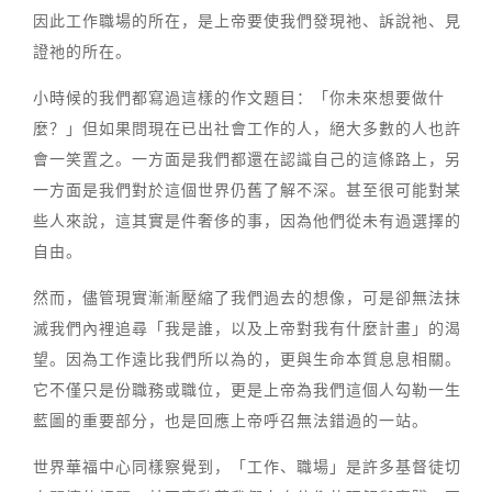
因此工作職場的所在，是上帝要使我們發現祂、訴說祂、見
證祂的所在。
小時候的我們都寫過這樣的作文題目：「你未來想要做什
麼？」但如果問現在已出社會工作的人，絕大多數的人也許
會一笑置之。一方面是我們都還在認識自己的這條路上，另
一方面是我們對於這個世界仍舊了解不深。甚至很可能對某
些人來說，這其實是件奢侈的事，因為他們從未有過選擇的
自由。
然而，儘管現實漸漸壓縮了我們過去的想像，可是卻無法抹
滅我們內裡追尋「我是誰，以及上帝對我有什麼計畫」的渴
望。因為工作遠比我們所以為的，更與生命本質息息相關。
它不僅只是份職務或職位，更是上帝為我們這個人勾勒一生
藍圖的重要部分，也是回應上帝呼召無法錯過的一站。
世界華福中心同樣察覺到，「工作、職場」是許多基督徒切