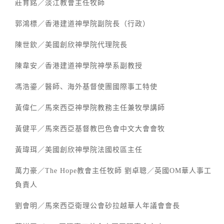
莊育銘／淡江教會主任牧師
郭鴻標／香港建道神學院副院長（行政）
陳世欽／美國創欣神學院代理院長
陳韋安／香港建道神學院神學系副教授
馮浩鎏／醫師、海外基督使團國際事工特使
黃偉仁／馬來西亞神學院教務主任兼牧學講師
黃健平／馬來西亞基督教巴色會中文大會會牧
黃瑋珥／美國創欣神學院法國校區主任
萬力豪／The Hope教會主任牧師 劉卓聰／英國OM華人事工
負責人
劉會明／馬來西亞衛理公會砂拉越華人年議會會長