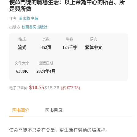
使命門徒的職場生活：以上帝為中心的所召、所
是與所做
作者
董家驊 主編
出版方
校園書房出版社
格式
页数
字数
语言
流式
352页
125千字
繁体中文
文件大小
出版日期
6380K
2024年4月
$10.75
$15.36
电子书售价
(约¥72.78)
图书简介
图书目录
使命門徒不只身在會堂，更生活在勞動的場域裡。