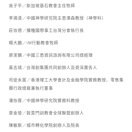
吳子平／新加坡基石教會主任牧師
李適清／中國神學研究院主恩澤森教授（神學科）
莊信德／播種國際事工台灣分會執行長
楊大鵬／iM行動教會牧師
廖潔嫻／中國三悉資訊諮詢有限公司總經理
黃志靖／台灣創集團共同創辦人及資深廣告人
司徒永富／香港理工大學會計及金融學院實務教授、零售集
團行政總裁兼執行董事
潘怡蓉／中國神學研究院實務科教授
曾金發／銳意門訓教會全球聯盟創辦人
陳敏斯／城市轉化學院創辦人及院長