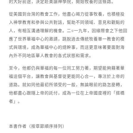
的大好前途，決定赴美讀神學院，開始牧養的這條路。
從美國到台灣的教會工作，他盡心竭力從事牧養，也積極投
入神學教育和參與公共對話，幫助不同領域、意見和觀點的
人，有相互溝通理解的機會。二○一九年，因緣際會之下他回
應了世界華福中心的邀請，跳脫過去傳統牧養單一教會的模
式與環境，成為華福中心的總幹事，而這更意味著要面對海
內外不同地區華人教會的各式狀態和需求。
至今，他都仍與華福的每一位同工努力著，期望能夠藉著華
福這個平台，讓教會與基督徒更能同心合一，專注於上帝的
道路。就如同他最初所領受的一般，無論眼前的路怎麼轉，
他都盡心跟隨上帝的託付，成為一位在上帝國度裡的「搭橋
者」。
本書作者（按章節順序排列）