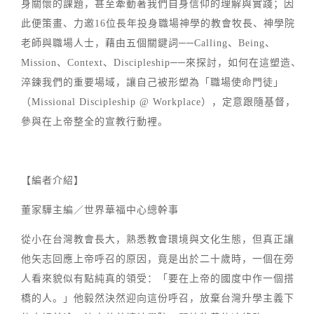
身關懷的課題，甚至牽動著我們自身信仰的理解與實踐；因
此便策畫、力邀16位長年投身職場神學的教會牧長、神學院
老師與職場人士，藉由五個關鍵詞──Calling、Being、
Mission、Context、Discipleship──來探討，如何在這塑造、
淬鍊我們的重要場域，讓自己被形塑為「職場使命門徒」
（Missional Discipleship @ Workplace），定意跟隨基督，
參與在上帝整全的宣教行動裡。
【編者介紹】
董家驊主編／世界華福中心總幹事
從小在台灣教會長大，熟悉教會環境與文化生態，但真正讓
他矢志回應上帝呼召的原因，竟是出於二十歲時，一個在旁
人看來貌似有點純真的領受：「要在上帝的國度中作一個搭
橋的人。」他毅然決然迎向這份呼召，放棄台灣升學主義下