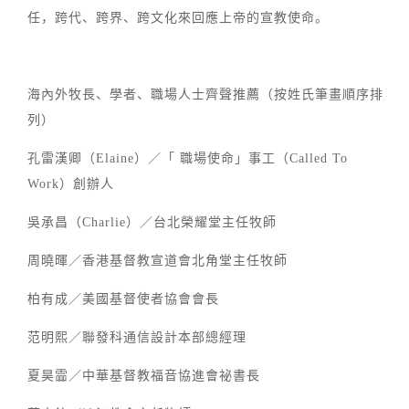
任，跨代、跨界、跨文化來回應上帝的宣教使命。
海內外牧長、學者、職場人士齊聲推薦（按姓氏筆畫順序排
列）
孔雷漢卿（Elaine）／「 職場使命」事工（Called To
Work）創辦人
吳承昌（Charlie）／台北榮耀堂主任牧師
周曉暉／香港基督教宣道會北角堂主任牧師
柏有成／美國基督使者協會會長
范明熙／聯發科通信設計本部總經理
夏昊霝／中華基督教福音協進會祕書長