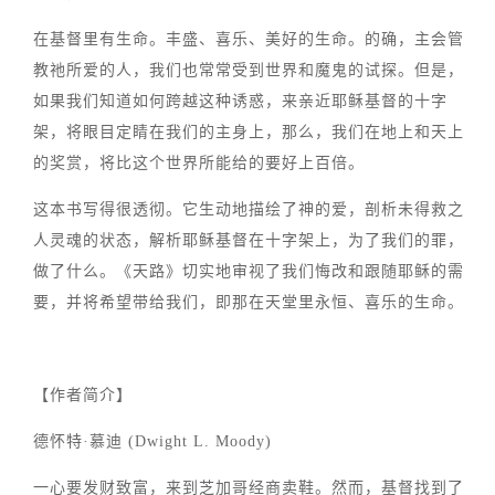
在基督里有生命。丰盛、喜乐、美好的生命。的确，主会管
教祂所爱的人，我们也常常受到世界和魔鬼的试探。但是，
如果我们知道如何跨越这种诱惑，来亲近耶稣基督的十字
架，将眼目定睛在我们的主身上，那么，我们在地上和天上
的奖赏，将比这个世界所能给的要好上百倍。
这本书写得很透彻。它生动地描绘了神的爱，剖析未得救之
人灵魂的状态，解析耶稣基督在十字架上，为了我们的罪，
做了什么。《天路》切实地审视了我们悔改和跟随耶稣的需
要，并将希望带给我们，即那在天堂里永恒、喜乐的生命。
【作者简介】
德怀特·慕迪 (Dwight L. Moody)
一心要发财致富，来到芝加哥经商卖鞋。然而，基督找到了