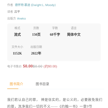
作者
德怀特·慕迪 (Dwight L. Moody)
译者
吕平
出版方
Aneko
格式
页数
字数
语言
流式
150页
68千字
简体中文
文件大小
出版日期
1152K
2022年
$0.00
$0.00
电子书售价
(约¥0.00)
图书简介
图书目录
我们若认自己的罪， 神是信实的，是公义的，必要赦免我们
的罪，洗净我们一切的不义——《约翰一书》一章9节