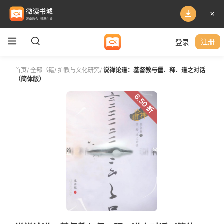
登录
注册
首页
/
全部书籍
/
护教与文化研究
/
说禅论道：基督教与儒、释、道之对话
（简体版）
6.50 折