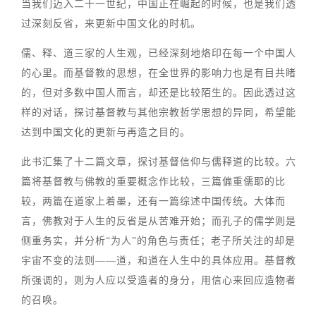
当我们迈入二十一世纪，中国正在崛起的时候，也是我们透
过深刻反省，来更新中国文化的时机。
儒、释、道三家的人生观，已经深刻地烙印在每一个中国人
的心里。而基督教的思想，在全世界的影响力也是有目共睹
的，但对多数中国人而言，却还是比较陌生的。因此透过这
样的对话，探讨基督教与其他宗教哲学思想的异同，希望能
达到中国文化的更新与再造之目的。
此书汇集了十二篇文章，探讨基督信仰与儒释道的比较。六
篇将基督教与佛教的重要概念作比较，三篇偏重儒耶的比
较，两篇在道家上着墨，还有一篇综述中国传统。大体而
言，佛教对于人生的反省是从苦难开始；而孔子的儒学则是
侧重务实，并分析“为人”的角色与责任；老子所关注的却是
宇宙不变的法则——道，和道在人生中的具体应用。基督教
所强调的，则为人应以受造者的身分，用信心来回应造物者
的召唤。