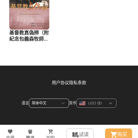
用户协议
隐私条款
语言
货币
联系方式
试读
购买
收藏
赠书
加购
© 2026 WeDevote Bible All right reserved