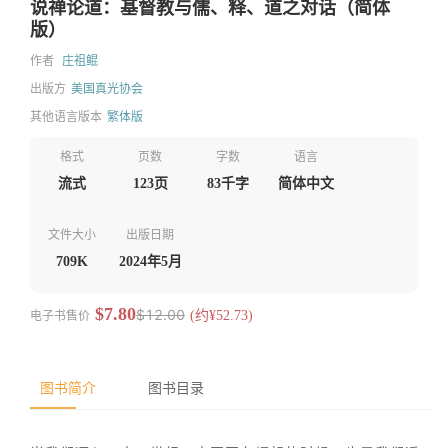
说禅论道：基督教与儒、释、道之对话（简体
版）
作者
庄祖鲲
出版方
美国真光协会
其他语言版本
繁体版
格式
页数
字数
语言
流式
123页
83千字
简体中文
文件大小
出版日期
709K
2024年5月
$7.80
$12.00
电子书售价
(约¥52.73)
图书简介
图书目录