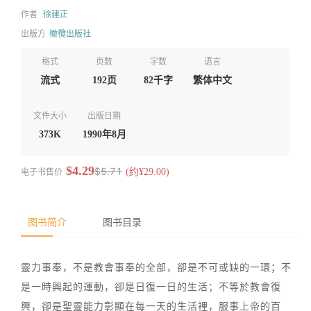
作者
徐建正
出版方
橄欖出版社
格式
页数
字数
语言
流式
192页
82千字
繁体中文
文件大小
出版日期
373K
1990年8月
$4.29
$5.71
电子书售价
(约¥29.00)
图书简介
图书目录
靈力事奉，不是教會事奉的全部，卻是不可或缺的一環；不
是一時興起的運動，卻是日復一日的生活；不等於教會復
興，卻是聖靈能力彰顯在每一天的生活裡，服事上帝的百