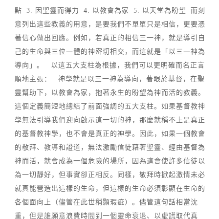
點 3. 因聖靈而得力 4. 以教會為家 5. 以天堂為盼望 而刻
意列出這些教義的用意，是要我們不單單只是相信，更要憑
著信心做出回應。例如，若真正的相信三一神，就是導引自
己的生命與三位一體的神密切相交，而這就是「以三一神為
導向」。 以這五大支柱為根據，我們可以更明確而名正言
順地主張： 神學就是以三一神為導向，著眼於基督，在聖
靈幫助下，以教會為家，抱著永生的盼望為神而活的教義。
這個定義簡短地總結了前面強調的五大支柱。如果基督教神
學無法引導我們迎向啟示這一切的神，那麼就稱不上是真正
的基督教神學，也不會是真正的神學。因此，如果一個教會
的敬拜、教導和證道，無法激勵信徒藉著聖靈、經由基督為
神而活，就會成為一個危險的場所，因為這會使許多信徒以
為一切靜好，但事實卻正相反。同樣，敬拜時掀起激情未必
就真能營造出這樣的生命，但這樣的生命必須彰顯在生命的
各個面向上（儘管在此世稍顥瑕疵）。儘管這句話相當沈
重，但是誰願意浪費時間到一個靈命衰退、以虛謊取代真