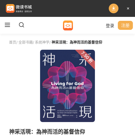
登录
注册
首页
/
全部书籍
/
系统神学
/
神采活現：為神而活的基督信仰
7.50 折
神采活現：為神而活的基督信仰