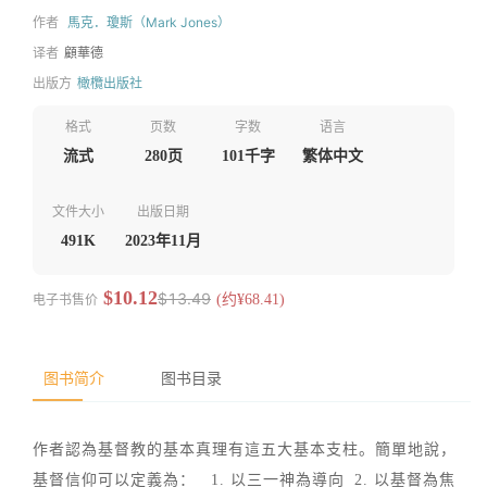
作者
馬克．瓊斯（Mark Jones）
译者
顧華德
出版方
橄欖出版社
格式
页数
字数
语言
流式
280页
101千字
繁体中文
文件大小
出版日期
491K
2023年11月
$10.12
$13.49
电子书售价
(约¥68.41)
图书简介
图书目录
作者認為基督教的基本真理有這五大基本支柱。簡單地說，
基督信仰可以定義為： 1. 以三一神為導向 2. 以基督為焦