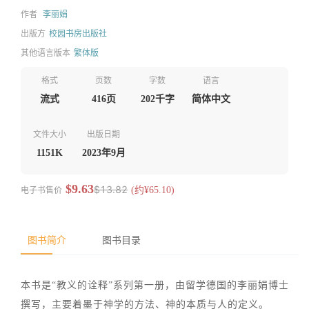
作者
李丽娟
出版方
校园书房出版社
其他语言版本
繁体版
格式
页数
字数
语言
流式
416页
202千字
简体中文
文件大小
出版日期
1151K
2023年9月
$9.63
$13.82
电子书售价
(约¥65.10)
图书简介
图书目录
本书是“教义的诠释”系列第一册，由留学德国的李丽娟博士
撰写，主要着墨于神学的方法、神的本质与人的定义。