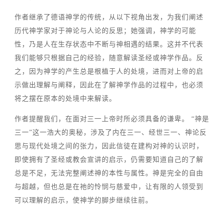
作者继承了德语神学的传统，从以下视角出发，为我们阐述
历代神学家对于神论与人论的反思；她强调，神学的可能
性，乃是人在生存状态中不断与神相遇的结果。这并不代表
我们能够只根据自己的经验，随意解读圣经或神学作品。反
之，因为神学的产生总是根植于人的处境，进而对上帝的启
示做出理解与阐释，因此在了解神学作品的过程中，也必须
将之摆在原本的处境中来解读。
作者提醒我们，在面对三一上帝时所必须具备的谦卑。 “神是
三一”这一浩大的奥秘，涉及了内在三一、经世三一、神论反
思与现代处境之间的张力，因此信徒在建构对神的认识时，
即使拥有了圣经或教会宣讲的启示，仍需要知道自己的了解
总是不足，无法完整阐述神的本性与属性。神是完全的自由
与超越，但也总是在祂的怜悯与慈爱中，让有限的人领受到
可以理解的启示，使神学的脚步继续往前。