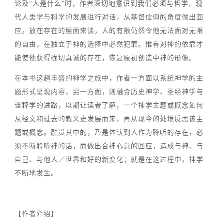
论及“人是什么”时，作者深切地意识到我们必须与哲学、现
代人类学与科学的发展进行对话，从基督信仰的角度做出回
应。放在存在的层面来谈，人的有限仍然令他无法面对无限
的自由，在独立于神的选择中必然犯罪。惟有对神的依靠才
能使他获得确切真诚的存在，恢复原初创造中神的形像。
在本书这趟丰盛的神学之旅中，作者一方面以系统神学的主
题形式呈现内容，另一方面，则融合历史神学、圣经神学与
诠释学的进路，以期让读者了解，一个神学主题或概念如何
从经文和过去的教义史发展而来，再从现今的处境反思该主
题或概念。融贯其中的，乃是体认到人作为聆听的存在，必
须不断聆听神的话，而做出合神心意的回应，造成与神、与
自己、与他人／世界和好的新变化；就是在这过程中，神学
不断地发生。
【作者介绍】