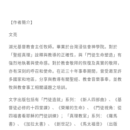
【作者簡介】
文亮
湖光基督教會主任牧師。畢業於台灣浸信會神學院。對於
「聖經真理」詮釋與教導的正確性，與「門徒生命塑造」有
強烈地執著與使命感。對於教會敬拜的恢復及真實的敬拜，
亦有深刻的呼召和使命。在近三十年事奉期間，曾受邀至許
多國家和地區，分享與教導有關聖經、教會音樂事奉，並教
牧與教會事工相關議題之培訓。
文字出版包括有「門徒造就」系列：《新人四部曲》、《基
督徒必修的十四堂課》、《榮耀的生命》、《門徒視角：從
四福書看耶穌的門徒訓練》；「真理教室」系列：《羅馬
書》、《加拉太書》、《創世記》、《馬太福音》（出版