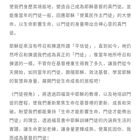
使我們身歷其境般地，塑造自己成為耶穌基督的真門徒。並
能像當年的門徒一般，回應耶穌「使萬民作主門徒」的大使
命，以生命影響生命，以門徒的身量帶出合神心意的真門
徒。
耶穌從來沒有呼召和揀選所謂「平信徒」，直到如今，祂仍
然呼召和揀選我們成為真正的「門徒」，像當年祂所呼召和
揀選的一樣。不管你在基督裡重生得救了多久，讓我們從今
天開始，如同當年的門徒，跟隨耶穌、效法基督、學習耶穌
的智慧與身量，展開門徒生命成長的旅程吧！
《門徒視角》，將透過四福音中耶穌的教導，以及祂培訓門
徒的歷程，使我們重新聚焦生命在基督裡的更新、成長和突
破。盼望我們都能秉持「生命才能影響生命，門徒才能帶出
門徒」的理念，透過福音書中耶穌訓練門徒的内涵與生活的
實踐，讓生命更加老練，讓身量更臻成熟，使萬民因你、我
而成為基督的門徒！