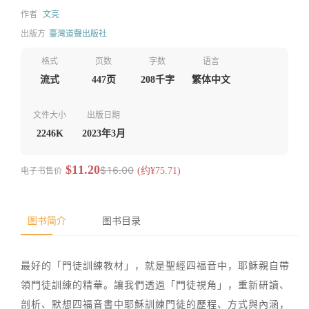
作者
文亮
出版方
臺灣道聲出版社
格式
页数
字数
语言
流式
447页
208千字
繁体中文
文件大小
出版日期
2246K
2023年3月
$11.20
$16.00
电子书售价
(约¥75.71)
图书简介
图书目录
最好的「門徒訓練教材」，就是聖經四福音中，耶穌親自帶
領門徒訓練的精華。讓我們透過「門徒視角」，重新研讀、
剖析、默想四福音書中耶穌訓練門徒的歷程、方式與內涵，