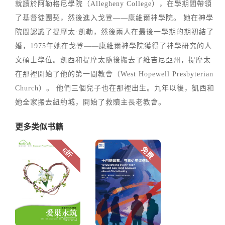
就讀於阿勒格尼學院（Allegheny College），在學期間帶領
了基督徒團契，然後進入戈登——康維爾神學院。 她在神學
院間認識了提摩太·凱勒，然後兩人在最後一學期的期初結了
婚，1975年她在戈登——康維爾神學院獲得了神學研究的人
文碩士學位。凱西和提摩太隨後搬去了維吉尼亞州，提摩太
在那裡開始了他的第一間教會（West Hopewell Presbyterian
Church）。 他們三個兒子也在那裡出生。九年以後，凱西和
她全家搬去紐約城，開始了救贖主長老教會。
更多类似书籍