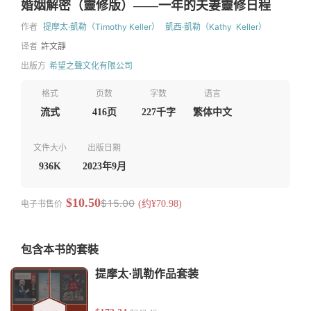
婚姻解密（靈修版）——一年的夫妻靈修日程
作者
提摩太·凱勒（Timothy Keller）
凱西·凱勒（Kathy Keller）
译者
許文靜
出版方
希望之聲文化有限公司
格式
页数
字数
语言
流式
416页
227千字
繁体中文
文件大小
出版日期
936K
2023年9月
$10.50
$15.00
电子书售价
(约¥70.98)
包含本书的套裝