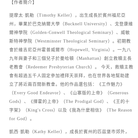
【作者簡介】
提摩太·凱勒（Timothy Keller），出生成長於賓州福尼亞
州，畢業於巴克納爾大學（Bucknell University）、戈登康維
爾神學院（Golden-Conwell Theological Seminary）、威敏
斯特神學院（Westminster Theological Seminary）。初期教
會於維吉尼亞州霍普威爾市（Hopewell, Virginia）。一九八
九年與妻子和三個兒子於曼哈頓（Manhattan）創立救贖主長
老教會（Redeemer Presbyterian Church）。 今天，救贖主教
會有超過五千人固定參加禮拜天崇拜，也在世界各地幫助建
立了將近兩百間新教會。他的作品還包括：《工作魅力》
（Every Good Endeavor）、《山寨版的上帝》（Generous
Gods）、《揮霍的上帝》（The Prodigal God）、《王的十
字架》（King's Cross）以及《我為什麼相信》（The Reason
for God）。
凱西·凱勒（Kathy Keller），成長於賓州的匹茲堡市郊外，