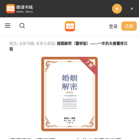
登录
注册
首页
/
全部书籍
/
关系与家庭
/
婚姻解密（靈修版）——一年的夫妻靈修日
程
7 折