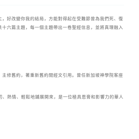
主，好改變你我的結局，方能對得起在受難節曾為我們死、復
共十六篇主題，每一個主題帶出一卷聖經信息，並將真理融入
。主修舊約，著重新舊約間經文引用。曾任新加坡神學院客座
切、熱情、輕鬆地鋪展開來，是一位極具恩膏和影響力的華人