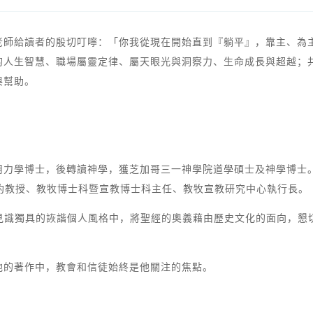
老師給讀者的殷切叮嚀：「你我從現在開始直到『躺平』，靠主、為
的人生智慧、職場屬靈定律、屬天眼光與洞察力、生命成長與超越；
與幫助。
用力學博士，後轉讀神學，獲芝加哥三一神學院道學碩士及神學博士
舊約教授、教牧博士科暨宣教博士科主任、教牧宣教研究中心執行長。
在見識獨具的詼諧個人風格中，將聖經的奧義藉由歷史文化的面向，懇
他的著作中，教會和信徒始終是他關注的焦點。