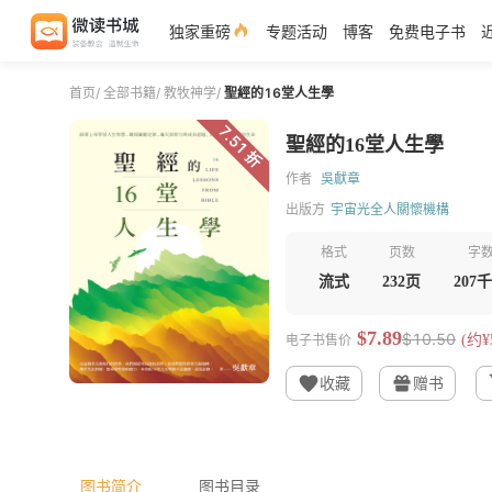
独家重磅
专题活动
博客
免费电子书
首页
/
全部书籍
/
教牧神学
/
聖經的16堂人生學
7.51 折
聖經的16堂人生學
作者
吳獻章
出版方
宇宙光全人關懷機構
格式
页数
字
流式
232页
207
$7.89
$10.50
电子书售价
(约¥5
收藏
赠书
图书简介
图书目录