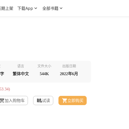
近期上架
下载App
全部书籍
数
语言
文件大小
出版日期
千字
繁体中文
544K
2022年6月
3.34)
加入购物车
试读
立即购买