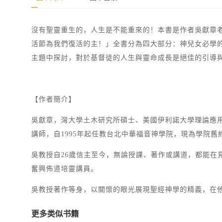
沒有聖靈重生的，人生是不能重來的！本書是作者吳獻章
活節為我們復活的主！」全書分為四大部分：神兒女必學
主題中探討，對於基督徒的人生與靈命成長是絕佳的引導
【作者簡介】
吳獻章，灣大學土木研究所碩士、美國伊利諾大學理論應
講師，自1995年起任教台北中華福音神學院，現為學院
吳教授自26歲信主至今，無論授課、著作或講道，都能
奮興佈道培靈講員。
吳教授著作等身，以關懷的眼光展現聖經神學的精義，在
更多类似书籍