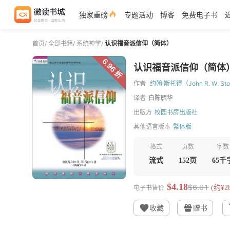
独家重磅
专题活动
博客
免费电子书
首页
/
全部书籍
/
系统神学
/
认识福音派信仰（简体）
6.96 折
认识福音派信仰（简体
作者
约翰·斯托得（John R. W. Sto
译者
白陈毓华
出版方
校园书房出版社
其他语言版本
繁体版
格式
页数
字数
流式
152页
65千
$4.18
$6.01
电子书售价
(约¥28
收藏
赠书