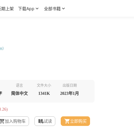
近期上架
下载App
全部书籍
）
tt）
语言
文件大小
出版日期
字
简体中文
1341K
2023年1月
.26)
加入购物车
试读
立即购买