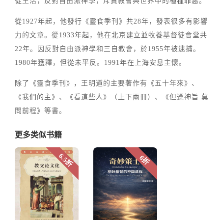
徒生活，反對自由派神學，斥責教會與世界中的種種罪惡。
從1927年起，他發行《靈食季刊》共28年，發表很多有影響
力的文章。從1933年起，他在北京建立並牧養基督徒會堂共
22年。因反對自由派神學和三自教會，於1955年被逮捕。
1980年獲釋，但從未平反。1991年在上海安息主懷。
除了《靈食季刊》，王明道的主要著作有《五十年來》、
《我們的主》、《看這些人》（上下兩冊）、《但遵神旨 莫
問前程》等書。
更多类似书籍