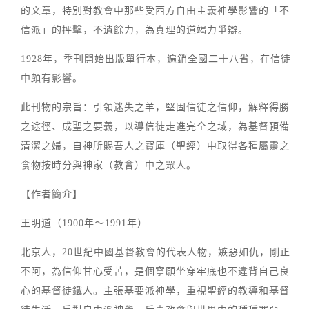
的文章，特別對教會中那些受西方自由主義神學影響的「不
信派」的抨擊，不遺餘力，為真理的道竭力爭辯。
1928年，季刊開始出版單行本，遍銷全國二十八省，在信徒
中頗有影響。
此刊物的宗旨：引領迷失之羊，堅固信徒之信仰，解釋得勝
之途徑、成聖之要義，以導信徒走進完全之域，為基督預備
清潔之婦，自神所賜吾人之寶庫（聖經）中取得各種屬靈之
食物按時分與神家（教會）中之眾人。
【作者簡介】
王明道（1900年～1991年）
北京人，20世紀中國基督教會的代表人物，嫉惡如仇，剛正
不阿，為信仰甘心受苦，是個寧願坐穿牢底也不違背自己良
心的基督徒鐵人。主張基要派神學，重視聖經的教導和基督