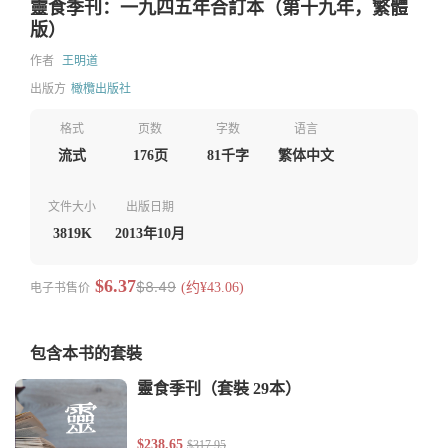
靈食季刊：一九四五年合訂本（第十九年，繁體
版）
作者
王明道
出版方
橄欖出版社
格式
页数
字数
语言
流式
176页
81千字
繁体中文
文件大小
出版日期
3819K
2013年10月
$6.37
$8.49
电子书售价
(约¥43.06)
包含本书的套裝