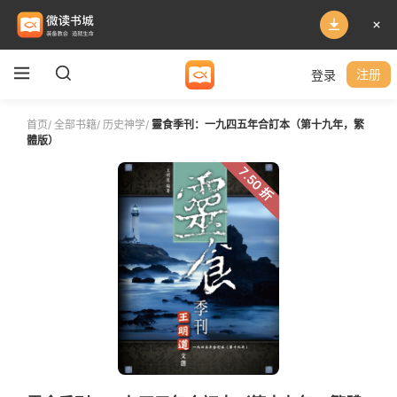
登录
注册
首页
/
全部书籍
/
历史神学
/
靈食季刊：一九四五年合訂本（第十九年，繁
體版）
7.50 折