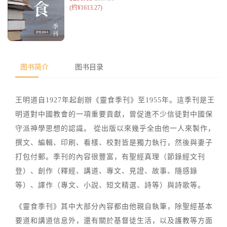
图书简介
图书目录
王明道自1927年起創辦《靈食季刊》至1955年。這季刊是王
明道對中國教會的一項重要貢獻，曾促進不少信徒對中國保
守派神學思想的認識。 從出版以來幾乎全由他一人來製作，
撰文、編輯、印刷、看樣、校對皆是獨力執行，然後與妻子
打包付郵。季刊的內容很豐富，有聖經真理（節錄經文刊
登）、創作（釋經、講道、專文、見證、故事、隨感錄
等）、譯作（專文、小說、短文精選、詩等）與詩歌等。
《靈食季刊》其中大部分內容都由他親自執筆，除聖經基本
要道和講道信息外，還有關於基督徒生活，以及護教等方面