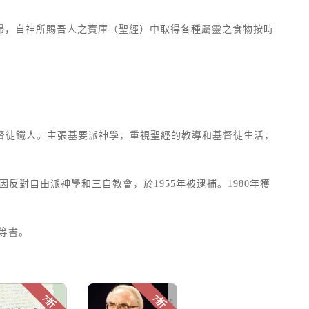
婦，自神所賜吾人之寶庫（聖經）中取得各種屬靈之食物按時
督徒鐵人。主張基要派神學，重視聖經的教導和基督徒生活，
因反對自由派神學和三自教會，於1955年被逮捕。1980年獲
等書。