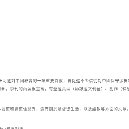
刊是王明道對中國教會的一項重要貢獻，曾促進不少信徒對中國保守派
付郵。季刊的內容很豐富，有聖經真理（節錄經文刊登）、創作（釋
本要道和講道信息外，還有關於基督徒生活，以及護教等方面的文章