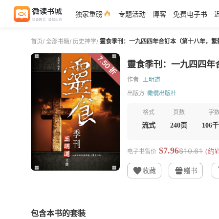
独家重磅
专题活动
博客
免费电子书
首页
/
全部书籍
/
历史神学
/
靈食季刊：一九四四年合訂本（第十八年，繁
7.50 折
靈食季刊：一九四四年
作者
王明道
出版方
橄欖出版社
格式
页数
字
流式
240页
106
$7.96
$10.61
电子书售价
(约¥5
收藏
赠书
包含本书的套裝