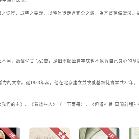
信徒中頗有影響。
勝之途徑、成聖之要義，以導信徒走進完全之域，為基督預備清潔之
剛正不阿，為信仰甘心受苦，是個寧願坐穿牢底也不違背自己良心的基
響力的文章。從1933年起，他在北京建立並牧養基督徒會堂共22年。
《我們的主》、《看這些人》（上下兩冊）、《但遵神旨 莫問前程》