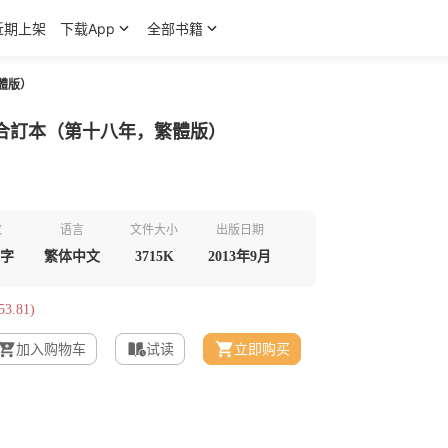
近期上架
下载App
全部书籍
體版）
合訂本（第十八年，繁體版）
数
语言
文件大小
出版日期
千字
繁体中文
3715K
2013年9月
3.81)
加入购物车
试读
立即购买