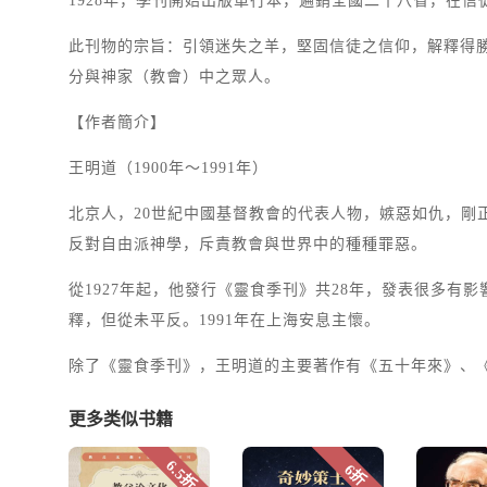
1928年，季刊開始出版單行本，遍銷全國二十八省，在
此刊物的宗旨：引領迷失之羊，堅固信徒之信仰，解釋得
分與神家（教會）中之眾人。
【作者簡介】
王明道（1900年～1991年）
北京人，20世紀中國基督教會的代表人物，嫉惡如仇，
反對自由派神學，斥責教會與世界中的種種罪惡。
從1927年起，他發行《靈食季刊》共28年，發表很多有影
釋，但從未平反。1991年在上海安息主懷。
除了《靈食季刊》，王明道的主要著作有《五十年來》、
更多类似书籍