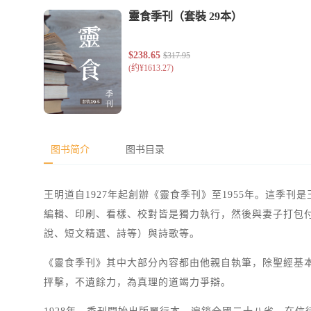
图书简介
图书目录
王明道自1927年起創辦《靈食季刊》至1955年。這季
編輯、印刷、看樣、校對皆是獨力執行，然後與妻子打包
說、短文精選、詩等）與詩歌等。
《靈食季刊》其中大部分內容都由他親自執筆，除聖經基
抨擊，不遺餘力，為真理的道竭力爭辯。