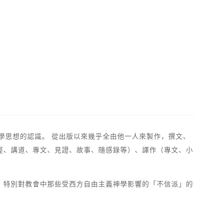
神學思想的認識。 從出版以來幾乎全由他一人來製作，撰文、
經、講道、專文、見證、故事、隨感錄等）、譯作（專文、小
，特別對教會中那些受西方自由主義神學影響的「不信派」的