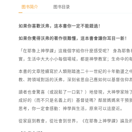
图书简介
图书目录
如果你喜歡沃弗，這本書你一定不能錯過！
如果你覺得沃弗的著作很難懂，這本書會讓你耳目一新！
「在耶魯上神學課」這幾個字給你什麼感受呢？ 身為耶魯
實，生活中大大小小每個場域，都是神學教室；生命中的
本書的文章陸續寫於人類剛踏進二十一世紀的十年動盪之
教、跨領域對話的沃弗，深刻省思自己應如何以基督信仰
讀者也會驚喜（或說鬆了一口氣？）地發現，大神學家除
成好的（而不只是名義上的）基督徒嗎？鄰居媽媽來干預
思考，你一定會感動：神學與生活，原來可以這麼近。
從家庭到教會，從社會到世界，《在耶魯上神學課》論及