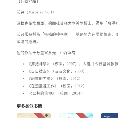
【作者介紹】
沃弗（Miroslav Volf）
原籍克羅埃西亞，德國杜賓根大學神學博士，師承「盼望
沃弗常被稱為「搭橋的神學家」，總是努力在變動急遽、
領域的連結。
他的作品十分豐富多元，中譯本有：
《擁抱神學》（校園，2007），入選《今日基督教
《白白捨去》（友友文化，2009）
《記憶的力量》（校園，2012）
《在聖靈裡工作》（校園，2012）
《公共的信仰》（校園，2014）
更多类似书籍