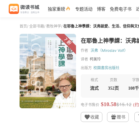
独家重磅
专题活动
博客
免费电子书
首页
/
全部书籍
/
教牧神学
/
在耶魯上神學課：沃弗談愛、生活、信仰與文
7 折
在耶魯上神學課：沃弗
作者
沃弗（Miroslav Volf）
译者
柯美玲
出版方
校園書房出版社
格式
页数
字
流式
352页
108
$10.58
$15.12
电子书售价
(约
收藏
赠书