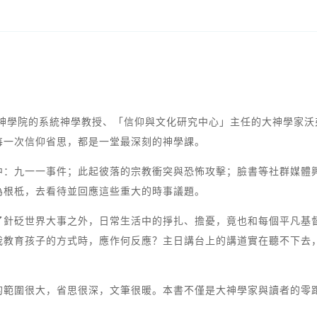
神學院的系統神學教授、「信仰與文化研究中心」主任的大神學家沃
每一次信仰省思，都是一堂最深刻的神學課。
中：九一一事件；此起彼落的宗教衝突與恐怖攻擊；臉書等社群媒體
為根柢，去看待並回應這些重大的時事議題。
了針砭世界大事之外，日常生活中的掙扎、擔憂，竟也和每個平凡基
我教育孩子的方式時，應作何反應？主日講台上的講道實在聽不下去
的範圍很大，省思很深，文筆很暖。本書不僅是大神學家與讀者的零