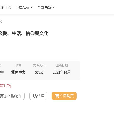
近期上架
下载App
全部书籍
化
談愛、生活、信仰與文化
数
语言
文件大小
出版日期
千字
繁体中文
573K
2022年10月
¥71.52)
加入购物车
试读
立即购买