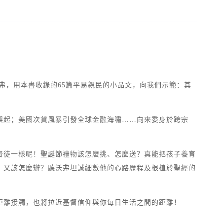
弗，用本書收錄的65篇平易親民的小品文，向我們示範：其
興起；美國次貸風暴引發全球金融海嘯……向來委身於跨宗
督徒一樣呢！聖誕節禮物該怎麼挑、怎麼送？真能把孩子養育
，又該怎麼辦？聽沃弗坦誠細數他的心路歷程及根植於聖經的
距離接觸，也將拉近基督信仰與你每日生活之間的距離！