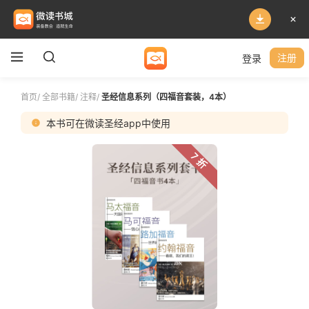
登录
注册
首页
/
全部书籍
/
注释
/
圣经信息系列（四福音套装，4本）
本书可在微读圣经app中使用
7 折