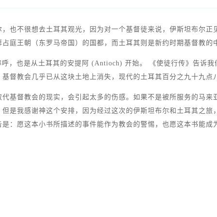
尔，也不很想去土耳其观光，因为对一个基督徒来说，伊斯坦布尔正
拜占庭王朝（东罗马帝国）的国都，而土耳其则是新约时期基督教的
，也是从土耳其的安提阿 (Antioch) 开始。 《使徒行传》
，基督教会几乎已从这块土地上消失，现代的土耳其百分之九十九点
代基督教会的现实，会引起太多的伤感。如果不是被所服务的马来亚
！但是我感谢神这个安排，因为经过这次的伊斯坦布尔和土耳其之旅
告是：愿这本小书所描述的事件能作为教会的警惕，也愿这本书能成