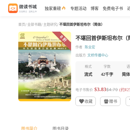
独家重磅
专题活动
博客
免费电子书
首页
/
全部书籍
/
主题研究
/
不堪回首伊斯坦布尔（简体）
8 折
不堪回首伊斯坦布尔（
作者
陈业宏
出版方
文桥传播中心
格式
字数
语
流式
42千字
简体
$3.83
$4.79
电子书售价
(约¥25
收藏
赠书
图书简介
图书目录