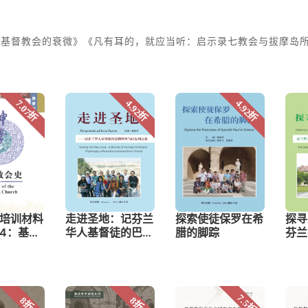
东基督教会的衰微》《凡有耳的，就应当听：启示录七教会与拔摩岛