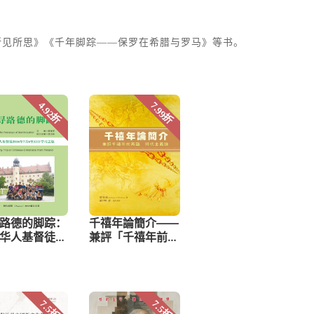
所见所思》《千年脚踪——保罗在希腊与罗马》等书。