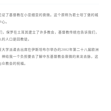
见证了基督教在小亚细亚的衰微。这个原称为君士坦丁堡的城
中心。
告诉我们，保罗在土耳其建立了许多教会，基督教传统也告诉我们，
八的人口是回教徒。
大学派遣去出席在伊斯坦布尔举办的2002年第二十八届欧洲
，神给我一个负担要去了解中东基督教会衰微的来龙去脉，这
为众教会的祝福。